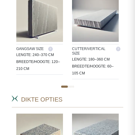
GANGSAW SIZE
CUTTER/VERTICAL
TIL
SIZE
EN
LENGTE: 240–370 CM
30X
LENGTE: 180–360 CM
KE
BREEDTE/HOOGTE: 120–
60X
BREEDTE/HOOGTE: 60–
210 CM
105 CM
DIKTE OPTIES