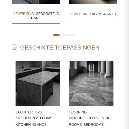
AFWERKING:
GEBORSTELD
A
AFWERKING:
VLAMGRANIET
GRANIET
GESCHIKTE TOEPASSINGEN
WAL
INT
WAL
NC-
BAT
KIT
NDS
COUNTERTOPS
FLOORING
KITCHEN PLATFORMS,
INDOOR FLOORS, LIVING
KITCHEN ISLANDS,
ROOMS, BEDROOMS,