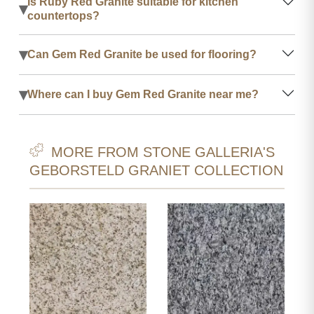
Is Ruby Red Granite suitable for kitchen
▾
countertops?
▾
Can Gem Red Granite be used for flooring?
▾
Where can I buy Gem Red Granite near me?
MORE FROM STONE GALLERIA'S
GEBORSTELD GRANIET COLLECTION
ET