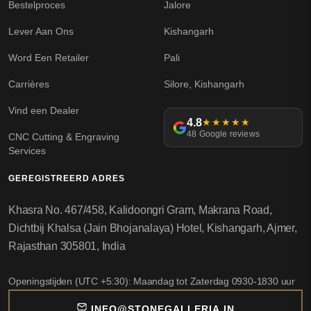
Bestelproces
Jalore
Lever Aan Ons
Kishangarh
Word Een Retailer
Pali
Carrières
Silore, Kishangarh
Vind een Dealer
4.8
★★★★★
48 Google reviews
CNC Cutting & Engraving
Services
GEREGISTREERD ADRES
Khasra No. 467/458, Kalidoongri Gram, Makrana Road,
Dichtbij Khalsa (Jain Bhojanalaya) Hotel, Kishangarh, Ajmer,
Rajasthan 305801, India
Openingstijden (UTC +5:30): Maandag tot Zaterdag 0930-1830 uur
INFO@STONEGALLERIA.IN