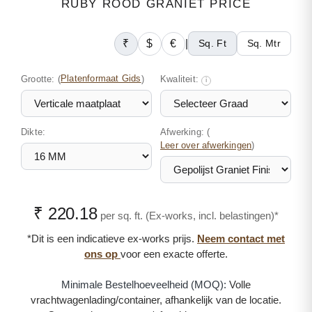
RUBY ROOD GRANIET PRICE
₹
$
€
|
Sq. Ft
Sq. Mtr
Grootte:
(
Platenformaat Gids
)
Kwaliteit:
i
Dikte:
Afwerking: (
)
Leer over afwerkingen
₹ 220.18
per sq. ft. (Ex-works, incl. belastingen)*
*Dit is een indicatieve ex-works prijs.
Neem contact met
ons op
voor een exacte offerte.
Minimale Bestelhoeveelheid (MOQ):
Volle
vrachtwagenlading/container, afhankelijk van de locatie.