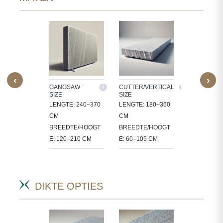
‹
›
M SIZE
GANGSAW
CUTTER/VERTICAL
TILES
SIZE
SIZE
ERWERKEN
30X30, 60X3
LENGTE: 240–370
LENGTE: 180–360
 IN
60X60, 80X8
CM
CM
CT-
90X60 CM
BREEDTE/HOOGT
BREEDTE/HOOGT
FIEKE
E: 120–210 CM
E: 60–105 CM
.
DIKTE OPTIES