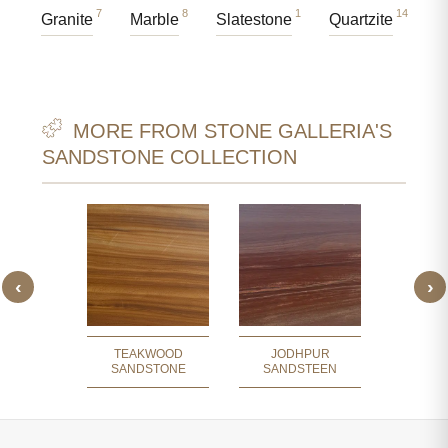
7
8
1
14
Granite
Marble
Slatestone
Quartzite
MORE FROM STONE GALLERIA'S
SANDSTONE COLLECTION
‹
›
AKWOOD
JAISAL
STONE
ZAND
TEAKWOOD
JODHPUR
SANDSTONE
SANDSTEEN