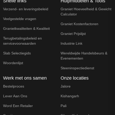
Snelle links
Hulpmiddelen & Tools
Verzend- en leveringsbeleid
Graniet Hoeveelheid & Gewicht
Calculator
Veelgestelde vragen
Graniet Kostenfactoren
Granietkwaliteiten & Kwaliteit
Graniet Prijslijst
Terugbetalingsbeleid en
servicevoorwaarden
Industrie Link
Slab Selectiegids
Wereldwijde Handelsbeurs &
Evenementen
Woordenlijst
Steeninspectiedienst
Werk met ons samen
Onze locaties
Bestelproces
Jalore
Lever Aan Ons
Kishangarh
Word Een Retailer
Pali