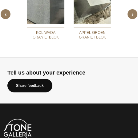
‹
›
THAN
GRANIET
OK
KOLIWADA
APPEL GROEN
NADO
GRANIETBLOK
GRANIET BLOK
GRANI
Tell us about your experience
Share feedback