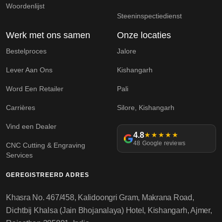
Woordenlijst
Steeninspectiedienst
Werk met ons samen
Onze locaties
Bestelproces
Jalore
Lever Aan Ons
Kishangarh
Word Een Retailer
Pali
Carrières
Silore, Kishangarh
Vind een Dealer
4.8
★★★★★
48 Google reviews
CNC Cutting & Engraving
Services
GEREGISTREERD ADRES
Khasra No. 467/458, Kalidoongri Gram, Makrana Road,
Dichtbij Khalsa (Jain Bhojanalaya) Hotel, Kishangarh, Ajmer,