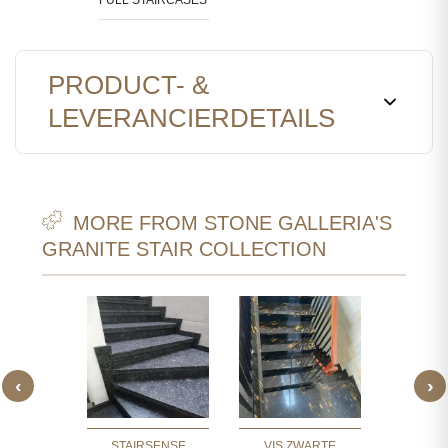
PRODUCT- &
LEVERANCIERDETAILS
MORE FROM STONE GALLERIA'S
GRANITE STAIR COLLECTION
‹
›
 WITTE
P WITTE
TRAPPEN
TRA
STAIRSENSE
VIS ZWARTE