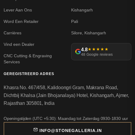
Lever Aan Ons
Kishangarh
Word Een Retailer
Pali
Carrières
Silore, Kishangarh
Vind een Dealer
4.8
★★★★★
48 Google reviews
CNC Cutting & Engraving
Services
GEREGISTREERD ADRES
Khasra No. 467/458, Kalidoongri Gram, Makrana Road,
Dichtbij Khalsa (Jain Bhojanalaya) Hotel, Kishangarh, Ajmer,
Rajasthan 305801, India
Openingstijden (UTC +5:30): Maandag tot Zaterdag 0930-1830 uur
INFO@STONEGALLERIA.IN