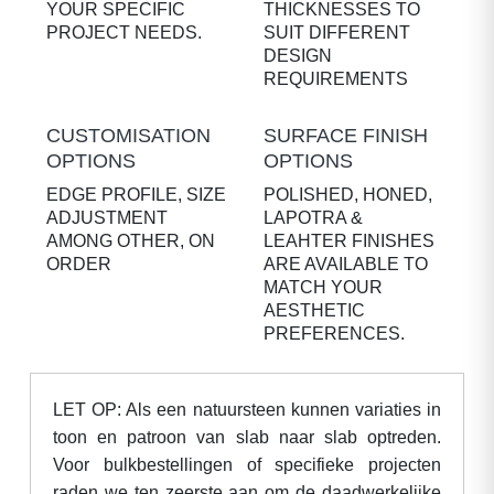
YOUR SPECIFIC
THICKNESSES TO
PROJECT NEEDS.
SUIT DIFFERENT
DESIGN
REQUIREMENTS
CUSTOMISATION
SURFACE FINISH
OPTIONS
OPTIONS
EDGE PROFILE, SIZE
POLISHED, HONED,
ADJUSTMENT
LAPOTRA &
AMONG OTHER, ON
LEAHTER FINISHES
ORDER
ARE AVAILABLE TO
MATCH YOUR
AESTHETIC
PREFERENCES.
LET OP: Als een natuursteen kunnen variaties in
toon en patroon van slab naar slab optreden.
Voor bulkbestellingen of specifieke projecten
raden we ten zeerste aan om de daadwerkelijke