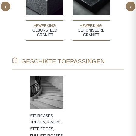
‹
›
KING:
AFWERKING:
AFWERKING:
AFWERK
GRANIET
GEBORSTELD
GEHONISEERD
GR
GRANIET
GRANIET
GESCHIKTE TOEPASSINGEN
STAIRCASES
TREADS, RISERS,
STEP EDGES,
FULL STAIRCASES