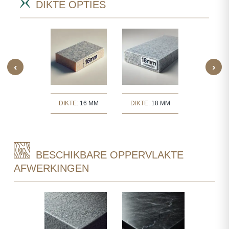
DIKTE OPTIES
‹
›
TE:
30 MM
DIKTE:
16 MM
DIKTE:
18 MM
DIKTE:
2
BESCHIKBARE OPPERVLAKTE
AFWERKINGEN