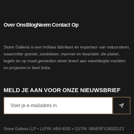
Over Ons
Blog
Neem Contact Op
Stone Galleria is een Indiase fabrikant en exporteur van natuursteen,
waaronder graniet, zandsteen, marmer en kwartsiet, die platen,
tegels en op maat gesneden steen levert aan wereldwijde markten
en projecten in heel India.
MELD JE AAN VOOR ONZE NIEUWSBRIEF
Stone Galleria LLP
• LLPIN: ABA-8192 • GSTIN: 08AERFS1802D1Z3