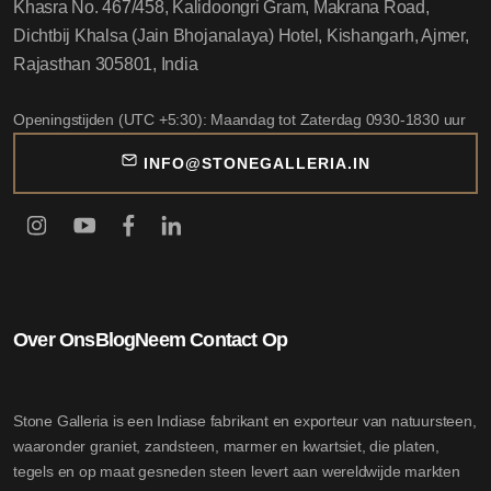
Khasra No. 467/458, Kalidoongri Gram, Makrana Road,
Dichtbij Khalsa (Jain Bhojanalaya) Hotel, Kishangarh, Ajmer,
Rajasthan 305801, India
Openingstijden (UTC +5:30): Maandag tot Zaterdag 0930-1830 uur
INFO@STONEGALLERIA.IN
Over Ons
Blog
Neem Contact Op
Stone Galleria is een Indiase fabrikant en exporteur van natuursteen,
waaronder graniet, zandsteen, marmer en kwartsiet, die platen,
tegels en op maat gesneden steen levert aan wereldwijde markten