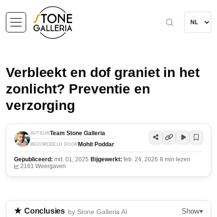
Verbleekt en dof graniet in het
zonlicht? Preventie en
verzorging
Team Stone Galleria
AUTEUR
Mohit Poddar
BEOORDEELD DOOR
Gepubliceerd:
mrt. 01, 2025
·
Bijgewerkt:
feb. 24, 2026
·
8 min lezen
·
2161 Weergaven
Show
Conclusies
▾
by Stone Galleria AI