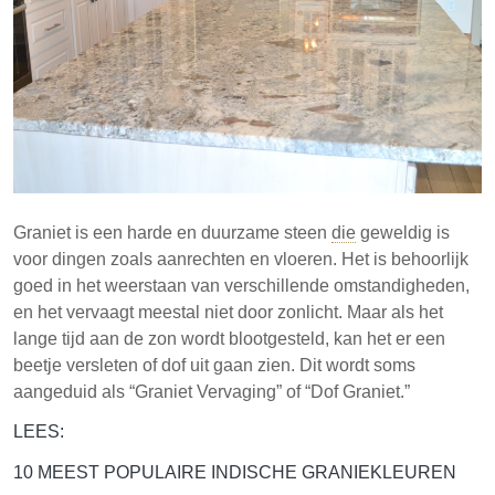
Het begrijpen van de eigenschappen van graniet en
de onderhoudsbehoeften is cruciaal voor het
behouden van de esthetische aantrekkingskracht in
de loop van de tijd.
Graniet is een harde en duurzame steen
die
geweldig is
voor dingen zoals aanrechten en vloeren. Het is behoorlijk
goed in het weerstaan van verschillende omstandigheden,
en het vervaagt meestal niet door zonlicht. Maar als het
lange tijd aan de zon wordt blootgesteld, kan het er een
beetje versleten of dof uit gaan zien. Dit wordt soms
aangeduid als “Graniet Vervaging” of “Dof Graniet.”
LEES:
10 MEEST POPULAIRE INDISCHE GRANIEKLEUREN