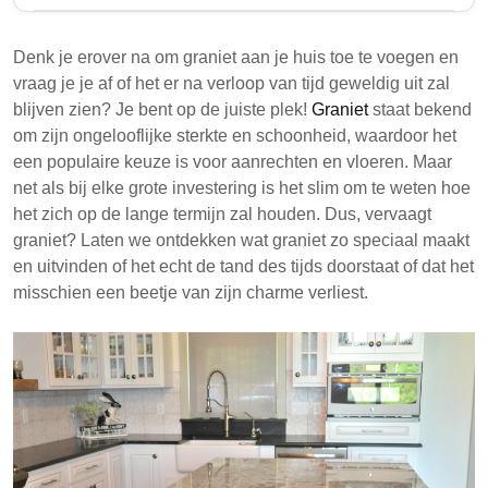
Graniet is een duurzaam natuursteen dat vaak wordt
gebruikt voor aanrechten en vloeren, bekend om zijn
Denk je erover na om graniet aan je huis toe te voegen en
weerstand tegen vervaging. Hoewel het over het
vraag je je af of het er na verloop van tijd geweldig uit zal
algemeen zijn kleur behoudt, kan langdurige UV-
blijven zien? Je bent op de juiste plek!
Graniet
staat bekend
blootstelling leiden tot subtiele veranderingen, vooral
om zijn ongelooflijke sterkte en schoonheid, waardoor het
bij lichter gekleurde variëteiten. Juiste afdichting en
een populaire keuze is voor aanrechten en vloeren. Maar
onderhoud zijn essentieel om het uiterlijk in de loop
net als bij elke grote investering is het slim om te weten hoe
van de tijd te behouden.
het zich op de lange termijn zal houden. Dus, vervaagt
graniet? Laten we ontdekken wat graniet zo speciaal maakt
Graniet is sterk en vervaagt doorgaans niet
en uitvinden of het echt de tand des tijds doorstaat of dat het
significant door blootstelling aan zonlicht.
misschien een beetje van zijn charme verliest.
Factoren zoals mineraalsamenstelling en UV-
straling kunnen de kleurstabiliteit van graniet
beïnvloeden.
Regelmatig schoonmaken en afdichten helpt om
het uiterlijk van graniet te behouden en vervaging
te voorkomen.