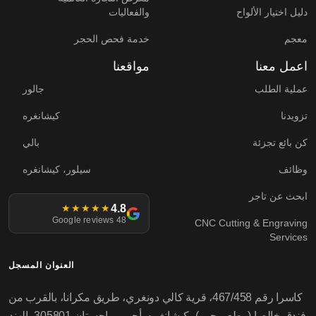
دليل اختيار الألواح
والفعاليات
معجم
خدمة فحص الحجر
اعمل معنا
مواقعنا
عملية الطلب
جالور
تزويدنا
كيشانغره
كن بائع تجزئة
بالي
وظائف
سيلور، كيشانغره
ابحث عن تاجر
4.8
★★★★★
48 Google reviews
CNC Cutting & Engraving
Services
العنوان المسجل
كاسرا رقم 467/458، قرية كالي دونغري، طريق مكرانا، بالقرب من
فندق خالصا (مطعم جين)، كيشانغره، أجمر، راجستان 305801، الهند