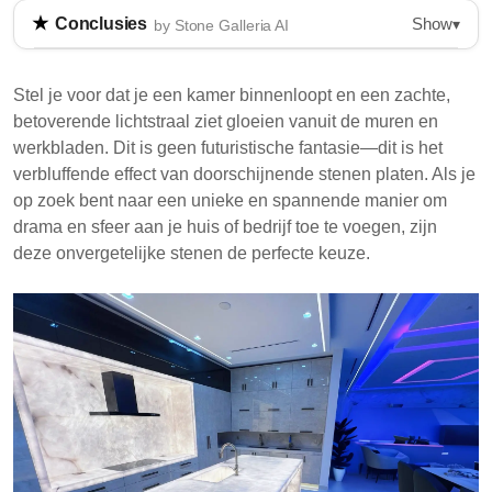
Show
Conclusies
▾
by Stone Galleria AI
Translucente steenplaten, zoals onyx en albast, laten
licht door, wat een unieke gloeiende uitstraling
Stel je voor dat je een kamer binnenloopt en een zachte,
creëert. Deze platen worden in verschillende
betoverende lichtstraal ziet gloeien vanuit de muren en
toepassingen gebruikt, waaronder aanrechtbladen en
werkbladen. Dit is geen futuristische fantasie—dit is het
feature walls, en verbeteren de esthetiek van ruimtes.
verbluffende effect van doorschijnende stenen platen. Als je
Hun translucentie varieert op basis van de
op zoek bent naar een unieke en spannende manier om
mineraalsamenstelling en dikte, waardoor ze een
drama en sfeer aan je huis of bedrijf toe te voegen, zijn
gewilde keuze zijn in interieurontwerp.
deze onvergetelijke stenen de perfecte keuze.
Translucente steenplaten zijn gemaakt van
materialen zoals onyx en albast, waardoor licht
een gloei-effect kan creëren.
Toepassingen omvatten feature walls,
aanrechtbladen en bartops, wat elegantie
toevoegt aan verschillende ruimtes.
Deze platen zijn duurder dan standaard stenen