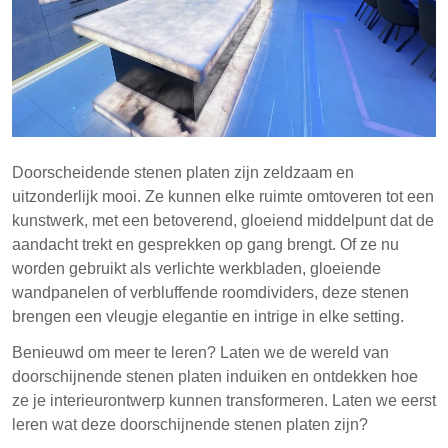
vanwege hun zeldzaamheid en unieke visuele
aantrekkingskracht.
Translucente steenplaten bieden een
onderscheidend ontwerpelement dat de sfeer van
interieurruimtes verbetert.
Doorscheidende stenen platen zijn zeldzaam en
uitzonderlijk mooi. Ze kunnen elke ruimte omtoveren tot een
kunstwerk, met een betoverend, gloeiend middelpunt dat de
aandacht trekt en gesprekken op gang brengt. Of ze nu
worden gebruikt als verlichte werkbladen, gloeiende
wandpanelen of verbluffende roomdividers, deze stenen
brengen een vleugje elegantie en intrige in elke setting.
Benieuwd om meer te leren? Laten we de wereld van
doorschijnende stenen platen induiken en ontdekken hoe
ze je interieurontwerp kunnen transformeren. Laten we eerst
leren wat deze doorschijnende stenen platen zijn?