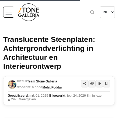
Translucente Steenplaten:
Achtergrondverlichting in
Architectuur en
Interieurontwerp
Team Stone Galleria
AUTEUR
Mohit Poddar
BEOORDEELD DOOR
Gepubliceerd:
mrt. 01, 2025
·
Bijgewerkt:
feb. 24, 2026
·
8 min lezen
·
2975 Weergaven