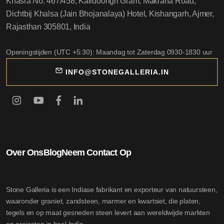
Khasra No. 467/458, Kalidoongri Gram, Makrana Road,
Dichtbij Khalsa (Jain Bhojanalaya) Hotel, Kishangarh, Ajmer,
Rajasthan 305801, India
Openingstijden (UTC +5:30): Maandag tot Zaterdag 0930-1830 uur
INFO@STONEGALLERIA.IN
Over Ons
Blog
Neem Contact Op
Stone Galleria is een Indiase fabrikant en exporteur van natuursteen,
waaronder graniet, zandsteen, marmer en kwartsiet, die platen,
tegels en op maat gesneden steen levert aan wereldwijde markten
en projecten in heel India.