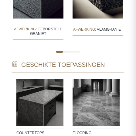
AFWERKING:
GEBORSTELD
A
AFWERKING:
VLAMGRANIET
GRANIET
GESCHIKTE TOEPASSINGEN
WAL
INT
WAL
NC-
BAT
KIT
NDS
COUNTERTOPS
FLOORING