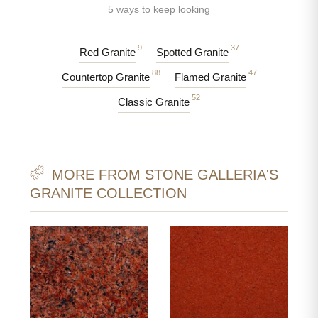
5 ways to keep looking
9
37
Red Granite
Spotted Granite
88
47
Countertop Granite
Flamed Granite
52
Classic Granite
MORE FROM STONE GALLERIA'S
GRANITE COLLECTION
T