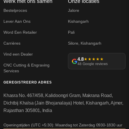
Werk met ons samen
Onze locaties
Bestelproces
Jalore
Lever Aan Ons
Kishangarh
Word Een Retailer
Pali
Carrières
Silore, Kishangarh
Vind een Dealer
4.8
★★★★★
48 Google reviews
CNC Cutting & Engraving
Services
GEREGISTREERD ADRES
Khasra No. 467/458, Kalidoongri Gram, Makrana Road,
Dichtbij Khalsa (Jain Bhojanalaya) Hotel, Kishangarh, Ajmer,
Rajasthan 305801, India
Openingstijden (UTC +5:30): Maandag tot Zaterdag 0930-1830 uur