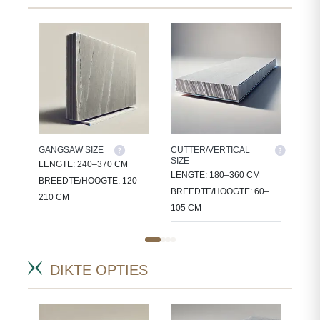
GANGSAW SIZE
CUTTER/VERTICAL
TIL
SIZE
EN
LENGTE: 240–370 CM
30X
LENGTE: 180–360 CM
KE
BREEDTE/HOOGTE: 120–
60X
BREEDTE/HOOGTE: 60–
210 CM
105 CM
DIKTE OPTIES