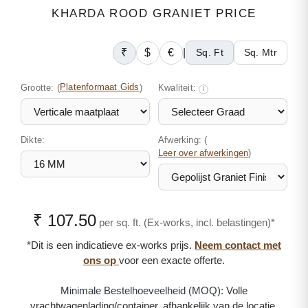
KHARDA ROOD GRANIET PRICE
₹
$
€
|
Sq. Ft
Sq. Mtr
Grootte:
(
Platenformaat Gids
)
Kwaliteit:
i
Dikte:
Afwerking: (
)
Leer over afwerkingen
₹ 107.50
per sq. ft. (Ex-works, incl. belastingen)*
*Dit is een indicatieve ex-works prijs.
Neem contact met
ons op
voor een exacte offerte.
Minimale Bestelhoeveelheid (MOQ):
Volle
vrachtwagenlading/container, afhankelijk van de locatie.