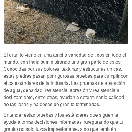
Agencias de renombre en India, como NCCBM y
laboratorios IIT, ofrecen servicios de pruebas de
granito confiables.
Las pruebas de granito son cruciales para garantizar
la calidad del producto y la confianza del consumidor
en las aplicaciones de granito.
El granito viene en una amplia variedad de tipos en todo el
mundo, con India suministrando una gran parte de estos.
Conocidas por sus colores, texturas y estructuras únicas,
estas piedras pasan por rigurosas pruebas para cumplir con
altos estándares de la industria. Las pruebas de absorción
de agua, densidad, resistencia, abrasión y resistencia al
deslizamiento, entre otras, ayudan a determinar la calidad
de las losas y baldosas de granito terminadas.
Entender estas pruebas y los estándares que siguen te
ayuda a tomar decisiones informadas, asegurando que tu
granito no solo luzca impresionante, sino que también