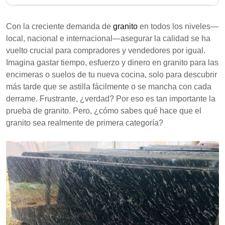
Las pruebas de granito son esenciales para
garantizar la calidad y durabilidad del granito
Con la creciente demanda de
granito
en todos los niveles—
utilizado en diversas aplicaciones. Implican
local, nacional e internacional—asegurar la calidad se ha
evaluaciones científicas de propiedades como la
vuelto crucial para compradores y vendedores por igual.
densidad y la resistencia, realizadas en laboratorios
Imagina gastar tiempo, esfuerzo y dinero en granito para las
especializados, y son distintas de los controles de
encimeras o suelos de tu nueva cocina, solo para descubrir
calidad del granito, que incluyen inspecciones
más tarde que se astilla fácilmente o se mancha con cada
visuales. Comprender estos procesos ayuda a los
derrame. Frustrante, ¿verdad? Por eso es tan importante la
consumidores a tomar decisiones informadas sobre
prueba de granito. Pero, ¿cómo sabes qué hace que el
los productos de granito.
granito sea realmente de primera categoría?
Las pruebas de granito evalúan propiedades
como la absorción de agua, la densidad y la
resistencia para garantizar la calidad.
Las pruebas comunes incluyen resistencia a la
compresión, resistencia al deslizamiento y
pruebas de intemperismo, siguiendo estándares
internacionales.