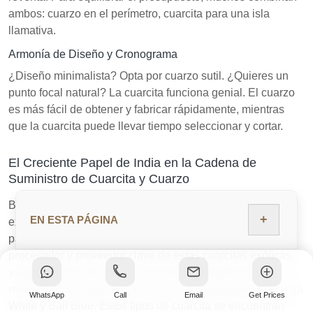
ambos: cuarzo en el perímetro, cuarcita para una isla
llamativa.
Armonía de Diseño y Cronograma
¿Diseño minimalista? Opta por cuarzo sutil. ¿Quieres un
punto focal natural? La cuarcita funciona genial. El cuarzo
es más fácil de obtener y fabricar rápidamente, mientras
que la cuarcita puede llevar tiempo seleccionar y cortar.
El Creciente Papel de India en la Cadena de
Suministro de Cuarcita y Cuarzo
Brasil sigue siendo una fuente importante de cuarcitas
+
EN ESTA PÁGINA
exóticas como Blue Macaubas y Fusion. India,
particularmente Rajasthan, se está convirtiendo en un
procesador y proveedor clave de estas cuarcitas exóticas,
ya que muchas de ellas se extraen localmente en esta
región, como Patagonia, Crystallo, Cosmopolitan, Maharaja
WhatsApp
Call
Email
Get Prices
White y Bali Blue. Estos tipos de cuarcita se encuentran