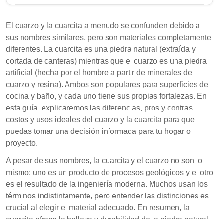
El cuarzo y la cuarcita son materiales distintos; la
cuarcita es una piedra natural, mientras que el
El cuarzo y la cuarcita a menudo se confunden debido a
cuarzo es un material compuesto. Cada uno tiene
sus nombres similares, pero son materiales completamente
propiedades, aplicaciones y necesidades de
diferentes. La cuarcita es una piedra natural (extraída y
mantenimiento únicas, lo que los hace adecuados
cortada de canteras) mientras que el cuarzo es una piedra
para diferentes usos en proyectos del hogar.
artificial (hecha por el hombre a partir de minerales de
Comprender sus diferencias es esencial para tomar
cuarzo y resina). Ambos son populares para superficies de
una decisión informada.
cocina y baño, y cada uno tiene sus propias fortalezas. En
esta guía, explicaremos las diferencias, pros y contras,
La cuarcita es una piedra natural conocida por su
costos y usos ideales del cuarzo y la cuarcita para que
durabilidad y resistencia al calor, ideal para uso
puedas tomar una decisión informada para tu hogar o
exterior.
proyecto.
El cuarzo es una piedra compuesta que ofrece
A pesar de sus nombres, la cuarcita y el cuarzo no son lo
bajo mantenimiento y una amplia gama de
mismo: uno es un producto de procesos geológicos y el otro
colores y patrones.
es el resultado de la ingeniería moderna. Muchos usan los
En términos de costo, la cuarcita es generalmente
términos indistintamente, pero entender las distinciones es
más cara que el cuarzo debido a sus procesos de
crucial al elegir el material adecuado. En resumen, la