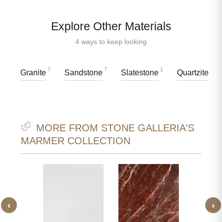
Explore Other Materials
4 ways to keep looking
7
7
1
14
Granite
Sandstone
Slatestone
Quartzite
MORE FROM STONE GALLERIA'S
MARMER COLLECTION
‹
›
WITTE
BURBER
MER
MA