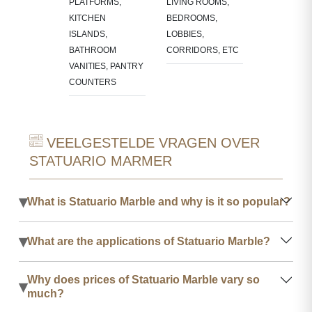
BACKSPLA
PLATFORMS,
LIVING ROOMS,
LACE
KITCHEN
BEDROOMS,
OUNDS
ISLANDS,
LOBBIES,
BATHROOM
CORRIDORS, ETC
VANITIES, PANTRY
COUNTERS
VEELGESTELDE VRAGEN OVER
STATUARIO MARMER
▾
What is Statuario Marble and why is it so popular?
▾
What are the applications of Statuario Marble?
Why does prices of Statuario Marble vary so
▾
much?