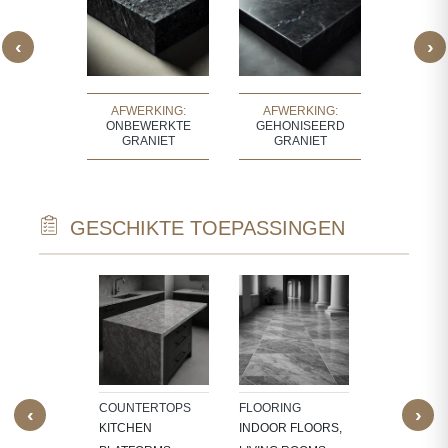
‹
›
KING:
AFWERKING:
AFWERKING:
AFWE
 GRANIET
ONBEWERKTE
GEHONISEERD
GEPOLIJ
GRANIET
GRANIET
GESCHIKTE TOEPASSINGEN
TECTURAL
WALL CLAD
NTS
INTERIOR
W SILLS,
FEATURE W
FRAMES,
TV PANELS,
NG, CNC-
BATHROOM
COUNTERTOPS
FLOORING
‹
›
ED
WALLS, KI
KITCHEN
INDOOR FLOORS,
RES,