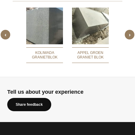
‹
›
 RODE
TBLOK
KOLIWADA
APPEL GROEN
NADO
GRANIETBLOK
GRANIET BLOK
GRANI
Tell us about your experience
Share feedback