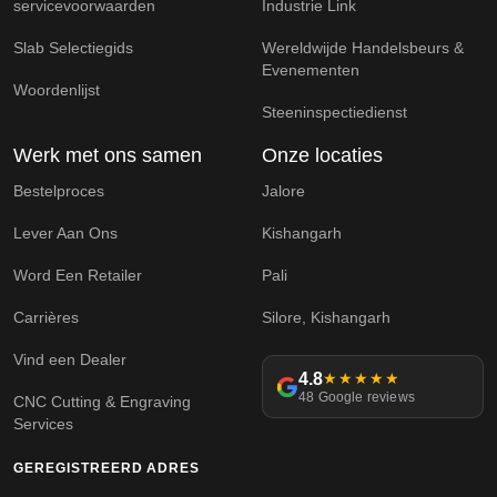
servicevoorwaarden
Industrie Link
Slab Selectiegids
Wereldwijde Handelsbeurs &
Evenementen
Woordenlijst
Steeninspectiedienst
Werk met ons samen
Onze locaties
Bestelproces
Jalore
Lever Aan Ons
Kishangarh
Word Een Retailer
Pali
Carrières
Silore, Kishangarh
Vind een Dealer
4.8
★★★★★
48 Google reviews
CNC Cutting & Engraving
Services
GEREGISTREERD ADRES