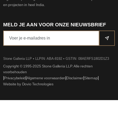
en projecten in heel India.
MELD JE AAN VOOR ONZE NIEUWSBRIEF
Stone Galleria LLP
• LLPIN: ABA-8192 • GSTIN: 08AERFS1802D1Z3
Copyright © 1995-2025 Stone Galleria LLP. Alle rechten
voorbehouden
|
|
|
|
|
Privacybeleid
Algemene voorwaarden
Disclaimer
Sitemap
Website by Dovio Technologies