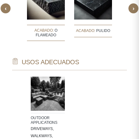
‹
›
DO:
O
ACABADO:
O
ACAB
ACABADO:
PULIDO
NADO
FLAMEADO
LAP
USOS ADECUADOS
OUTDOOR
APPLICATIONS
DRIVEWAYS,
WALKWAYS,