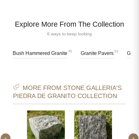
Explore More From The Collection
6 ways to keep looking
45
53
Bush Hammered Granite
Granite Pavers
Grani
MORE FROM STONE GALLERIA'S
PIEDRA DE GRANITO COLLECTION
‹
›