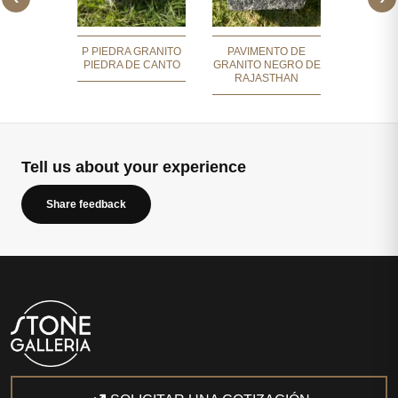
 GRANITO
PAVIM
ILLO
GRANIT
P PIEDRA GRANITO
PAVIMENTO DE
PIEDRA DE CANTO
GRANITO NEGRO DE
RAJASTHAN
Tell us about your experience
Share feedback