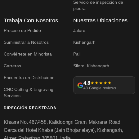
Servicio de inspección de
piedra
Trabaja Con Nosotros
Nuestras Ubicaciones
Proceso de Pedido
Jalore
Suministrar a Nosotros
Kishangarh
Conviértete en Minorista
Pali
Carreras
Silore, Kishangarh
Encuentra un Distribuidor
4.8
★★★★★
48 Google reviews
CNC Cutting & Engraving
Services
DIRECCIÓN REGISTRADA
Khasra No. 467/458, Kalidoongri Gram, Makrana Road,
Cerca del Hotel Khalsa (Jain Bhojanalaya), Kishangarh,
Ajmer, Rajasthan 305801, India