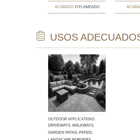
ADO:
O NO PULIDO
ACABADO:
O FLAMEADO
ACABA
USOS ADECUADO
OUTDOOR APPLICATIONS
DRIVEWAYS, WALKWAYS,
GARDEN PATHS, PATIOS,
LANDSCAPE BORDERS,