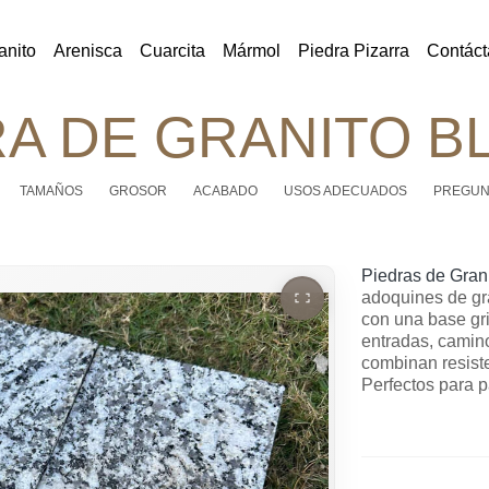
anito
Arenisca
Cuarcita
Mármol
Piedra Pizarra
Contáct
RA DE GRANITO B
TAMAÑOS
GROSOR
ACABADO
USOS ADECUADOS
PREGUN
Piedras de Gran
adoquines de gr
con una base gri
entradas, camin
combinan resiste
Perfectos para p