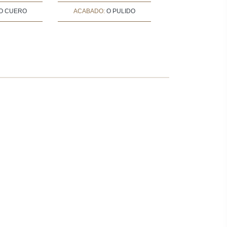
O CUERO
ACABADO:
O PULIDO
ACABADO:
O A