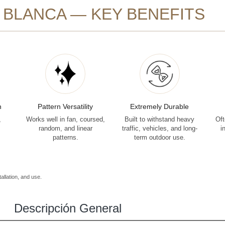
 BLANCA — KEY BENEFITS
n
Pattern Versatility
Extremely Durable
,
Works well in fan, coursed,
Built to withstand heavy
Oft
random, and linear
traffic, vehicles, and long-
i
patterns.
term outdoor use.
allation, and use.
Descripción General