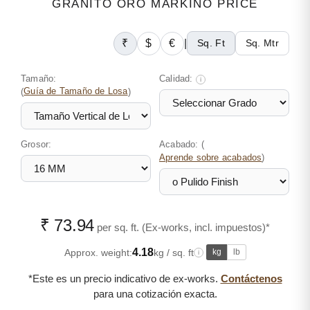
GRANITO ORO MARKINO PRICE
₹
$
€
|
Sq. Ft
Sq. Mtr
Tamaño:
Calidad:
i
(
Guía de Tamaño de Losa
)
Grosor:
Acabado: (
)
Aprende sobre acabados
₹ 73.94
per sq. ft. (Ex-works, incl. impuestos)*
4.18
Approx. weight:
kg / sq. ft
kg
lb
i
*Este es un precio indicativo de ex-works.
Contáctenos
para una cotización exacta.