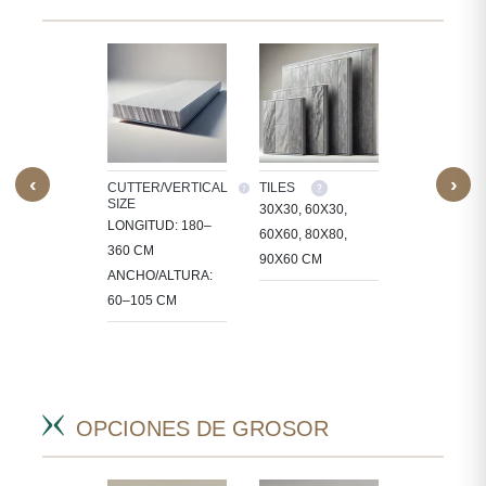
‹
›
M SIZE
CUTTER/VERTICAL
TILES
CUSTOM SI
SIZE
ESAMOS
30X30, 60X30,
PROCESAM
LONGITUD: 180–
A EN
60X60, 80X80,
PIEDRA EN
360 CM
ÑOS
90X60 CM
TAMAÑOS
ANCHO/ALTURA:
ÍFICOS
ESPECÍFIC
60–105 CM
PARA
CTOS.
PROYECTO
OPCIONES DE GROSOR