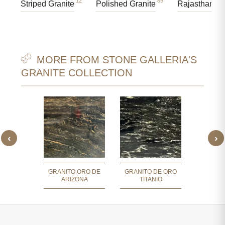
12
89
Striped Granite
Polished Granite
Rajasthan Gr
MORE FROM STONE GALLERIA'S
GRANITE COLLECTION
‹
›
 MAGMA
GR
LD
TORMENT
GRANITO ORO DE
GRANITO DE ORO
ARIZONA
TITANIO