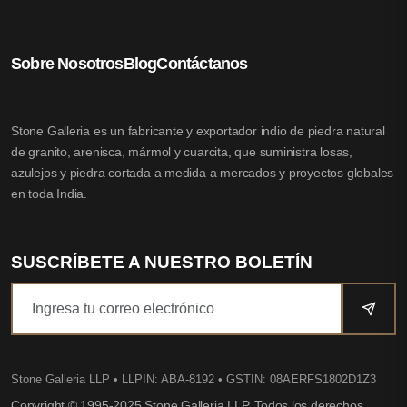
Sobre Nosotros
Blog
Contáctanos
Stone Galleria es un fabricante y exportador indio de piedra natural
de granito, arenisca, mármol y cuarcita, que suministra losas,
azulejos y piedra cortada a medida a mercados y proyectos globales
en toda India.
SUSCRÍBETE A NUESTRO BOLETÍN
Stone Galleria LLP
• LLPIN: ABA-8192 • GSTIN: 08AERFS1802D1Z3
Copyright © 1995-2025 Stone Galleria LLP. Todos los derechos