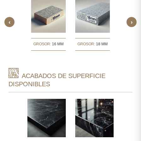
‹
›
OR:
30 MM
GROSOR:
16 MM
GROSOR:
18 MM
GROSOR:
ACABADOS DE SUPERFICIE
DISPONIBLES