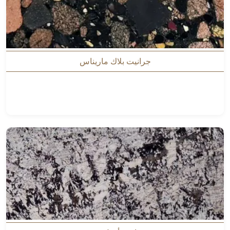
جرانيت بلاك ماريناس