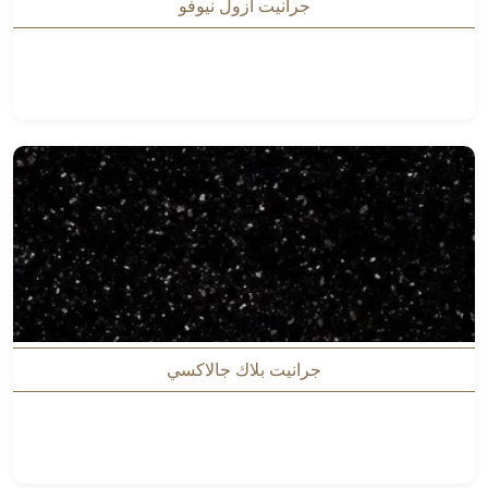
جرانيت أزول نيوفو
جرانيت بلاك جالاكسي