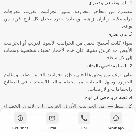
1. نادر وطبيعي وحصري
مصدره من محاجر محدودة، يتميز الجرانيت الغريب بتعرجات
دراماتيكية، وألوان زاهية، ومعادن نادرة تجعل كل لوح فريد من
نوعه.
2. بيان بصري
سواء كانت أسطح العمل من الجرانيت الأسود الغريب أو الجرانيت
الأبيض مع عروق ذهبية، فإن هذه الأحجار تضيف شخصية وسمات
إلى كل سطح.
3. الفخامة تلتقي بالمتانة
على الرغم من مظهرها الغني، فإن الجرانيت الغريب صلب ومقاوم
للحرارة وسهل الصيانة، مما يجعله مثاليًا للاستخدام في المطابخ
والحمامات والأرضيات.
4. قصة فريدة في كل لوح
كل نمط — من الجرانيت الأزرق الغريب إلى الألوان الخضراء
والبنية — هو عمل فني أصلي من الطبيعة، مثالي لأنماط الديكور
الحديثة أو الكلاسيكية.
Get Prices
Email
Call
WhatsApp
أنواع الجرانيت الغريب المتاحة في ستون غاليريا