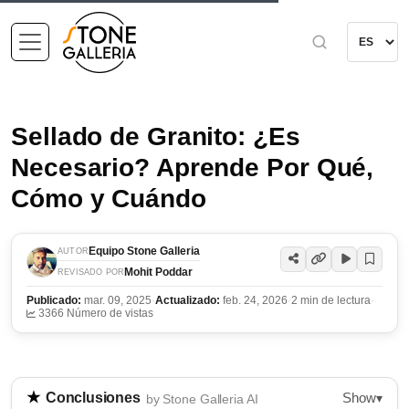
Sellado de Granito: ¿Es
Necesario? Aprende Por Qué,
Cómo y Cuándo
Equipo Stone Galleria
AUTOR
Mohit Poddar
REVISADO POR
Publicado:
mar. 09, 2025
·
Actualizado:
feb. 24, 2026
·
2 min de lectura
·
3366 Número de vistas
Show
Conclusiones
▾
by Stone Galleria AI