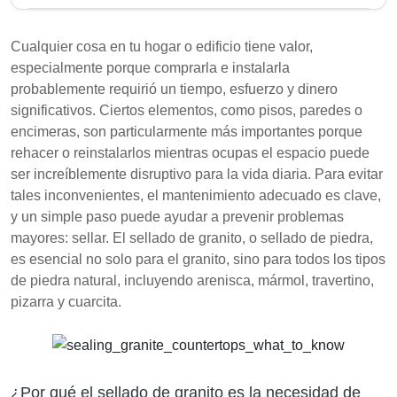
El mantenimiento adecuado del granito y otras
piedras naturales es crucial para prevenir daños y
Cualquier cosa en tu hogar o edificio tiene valor,
manchas. El sellado es un paso esencial que crea
especialmente porque comprarla e instalarla
una barrera protectora, preservando la apariencia de
probablemente requirió un tiempo, esfuerzo y dinero
la piedra. Se pueden requerir diferentes selladores
significativos. Ciertos elementos, como pisos, paredes o
para varios tipos de granito debido a sus
encimeras, son particularmente más importantes porque
composiciones únicas.
rehacer o reinstalarlos mientras ocupas el espacio puede
ser increíblemente disruptivo para la vida diaria. Para evitar
El granito y las piedras naturales son porosas, lo
tales inconvenientes, el mantenimiento adecuado es clave,
que hace que el sellado sea importante para
y un simple paso puede ayudar a prevenir problemas
prevenir manchas y daños.
mayores: sellar. El sellado de granito, o sellado de piedra,
No hay un sellador único que funcione para todo
es esencial no solo para el granito, sino para todos los tipos
el granito; es necesario realizar pruebas para
de piedra natural, incluyendo arenisca, mármol, travertino,
encontrar la combinación adecuada.
pizarra y cuarcita.
Se recomienda un sellado regular cada 1-3 años
según el uso para mantener las encimeras de
granito.
¿Por qué el sellado de granito es la necesidad de