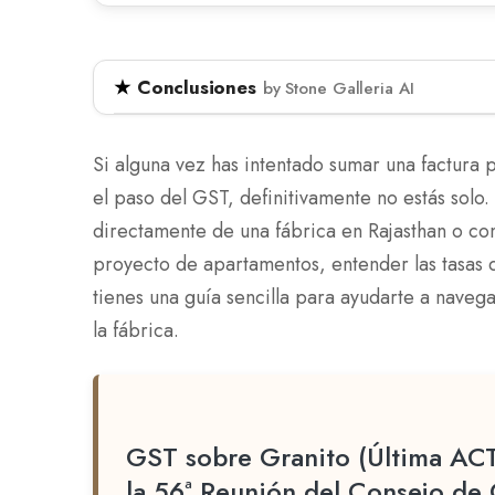
Conclusiones
by Stone Galleria AI
El Consejo de GST ha actualizado las tasas 
septiembre de 2025, simplificando la estruc
Si alguna vez has intentado sumar una factura
y 18% para losas y azulejos terminados. Los
el paso del GST, definitivamente no estás solo
bajo la tasa del 18% a menos que se especif
directamente de una fábrica en Rajasthan o co
notificaciones oficiales para cualquier enmi
proyecto de apartamentos, entender las tasas
tienes una guía sencilla para ayudarte a naveg
Los bloques de granito ahora atraen una tas
la fábrica.
Las losas y azulejos de granito terminados p
anunciadas.
Entender los códigos HSN es esencial para de
granito.
GST sobre Granito (Última A
la 56ª Reunión del Consejo de
Las tasas de GST actualizadas para producto