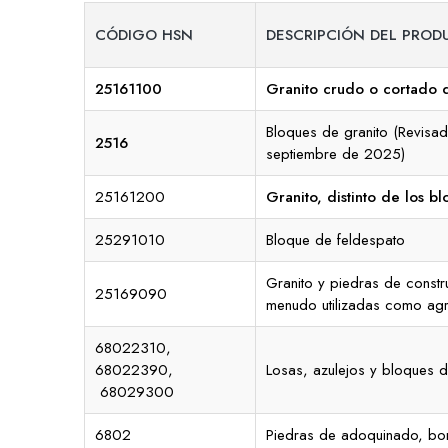
CÓDIGO HSN
DESCRIPCIÓN DEL PROD
25161100
Granito
crudo o cortado 
Bloques de granito (Revisad
2516
septiembre de 2025)
25161200
Granito
, distinto de los b
25291010
Bloque de feldespato
Granito y piedras de constru
25169090
menudo utilizadas como ag
68022310,
68022390,
Losas, azulejos y bloques de
68029300
6802
Piedras de adoquinado, bord