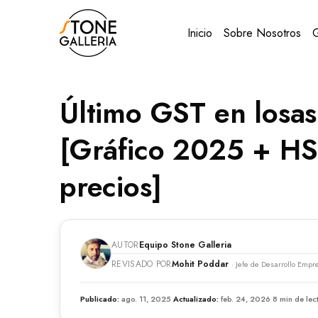
Inicio
Sobre Nosotros
G
Último GST en losas
[Gráfico 2025 + HS
precios]
AUTOR
Equipo Stone Galleria
REVISADO POR
Mohit Poddar
· Jefe de Desarrollo Empr
Publicado:
ago. 11, 2025
·
Actualizado:
feb. 24, 2026
·
8 min de lec