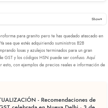
Show
▾
de GST para productos de granito a partir de
tura a dos losas: 5% para bloques de granito en bruto
 proforma para granito pero te has quedado atascado en
 artículos decorativos de granito pueden ahora caer
. Ya sea que estés adquiriendo suministros B2B
ique lo contrario. Las empresas deben verificar las
mprando losas y azulejos terminados para un gran
enda futura.
 de GST y los códigos HSN puede ser confuso. Aquí
ar esto, con ejemplos de precios reales e información de
a de GST reducida del 5%, bajando del 12%.
ermanecen en una tasa de GST del 18% sin reducciones
terminar las tasas correctas de GST para productos de
CTUALIZACIÓN - Recomendaciones de
 GST celebrada en Nueva Delhi - 3 de
s de granito impactan en la fijación de precios y el