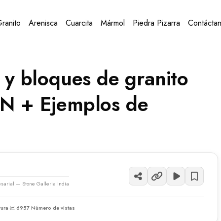
ranito
Arenisca
Cuarcita
Mármol
Piedra Pizarra
Contácta
 y bloques de granito
N + Ejemplos de
esarial — Stone Galleria India
tura
·
6957 Número de vistas