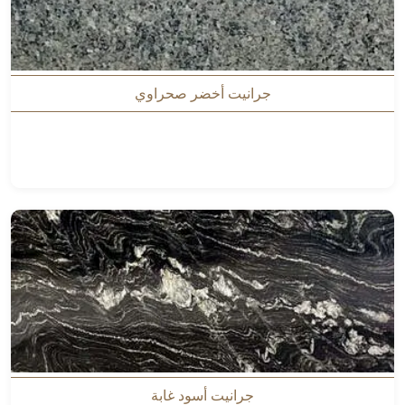
جرانيت أخضر صحراوي
جرانيت أسود غابة