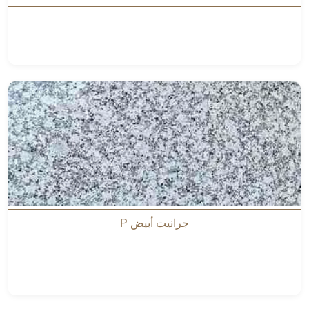
جرانيت أبيض P