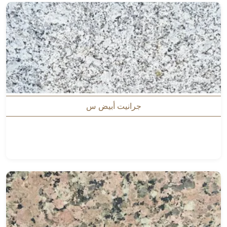
جرانيت أبيض س