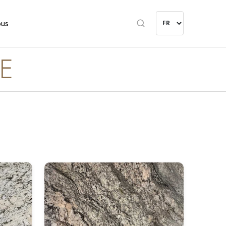
ous
E