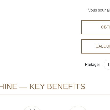
Vous souhait
OBT
CALCU
Partager
HINE — KEY BENEFITS