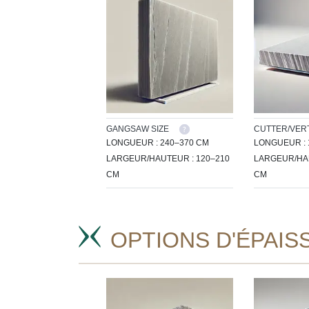
GANGSAW SIZE
CUTTER/VERT
LONGUEUR : 240–370 CM
LONGUEUR : 
LARGEUR/HAUTEUR : 120–210
LARGEUR/HAU
CM
CM
OPTIONS D'ÉPAIS