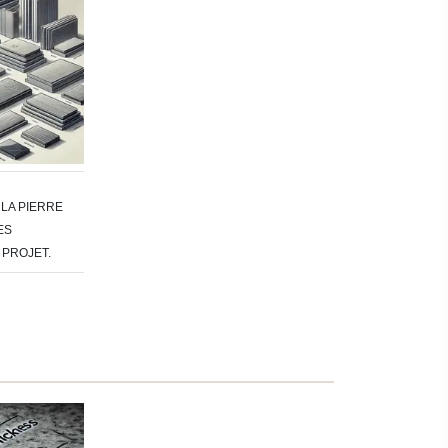
LA PIERRE
ES
 PROJET.