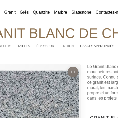
Granit
Grès
Quartzite
Marbre
Slatestone
Contactez-
NIT BLANC DE C
ROJETS
TAILLES
ÉPAISSEUR
FINITION
USAGES APPROPRIÉS
Le Granit Blanc 
mouchetures noir
surface. Connu p
ce granit est lar
mural, les marche
propre et unifor
dans les projets
GRANIT BL