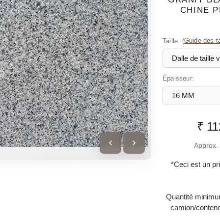
CHINE P
Taille:
(
Guide des ta
Épaisseur:
₹ 11
Approx. 
*Ceci est un pri
Quantité minim
camion/conteneu