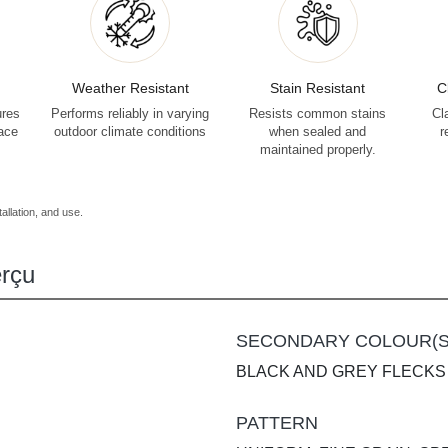
Weather Resistant
Stain Resistant
C
ures
Performs reliably in varying
Resists common stains
Cl
face
outdoor climate conditions
when sealed and
r
maintained properly.
allation, and use.
rçu
SECONDARY COLOUR(S
BLACK AND GREY FLECKS
PATTERN