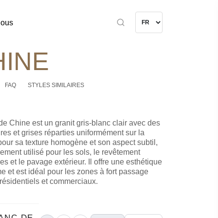
nous
HINE
FAQ
STYLES SIMILAIRES
de Chine est un granit gris-blanc clair avec des
es et grises réparties uniformément sur la
our sa texture homogène et son aspect subtil,
gement utilisé pour les sols, le revêtement
s et le pavage extérieur. Il offre une esthétique
me et est idéal pour les zones à fort passage
 résidentiels et commerciaux.
ANC DE