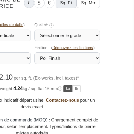
₹
$
€
|
Sq. Ft
Sq. Mtr
RICE
illes de dalle
)
Qualité:
i
Finition : (
)
Découvrez les finitions
2.10
per sq. ft. (Ex-works, incl. taxes)*
4.24
weight:
kg / sq. ft
at 16 mm
kg
lb
i
x indicatif départ usine.
Contactez-nous
pour un
devis exact.
um de commande (MOQ) :
Chargement complet de
r, selon l'emplacement. Types/finitions de pierre
mixtes autorisés.