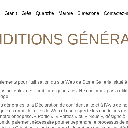
Granit
Grès
Quartzite
Marbre
Slatestone
Contactez-
DITIONS GÉNÉR
lements pour l'utilisation du site Web de Stone Galleria, situé 
 acceptez ces conditions générales. Ne continuez pas à utilise
 page.
 générales, à la Déclaration de confidentialité et à l'Avis de no
qui se connecte à ce site Web et qui respecte les conditions gén
tre entreprise. « Partie », « Parties » ou « Nous », désigne à l
ration du paiement nécessaire pour entreprendre le processus de 
ns du Client en ce qui concerne la fourniture des services déc