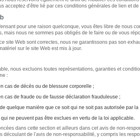
s acceptez d'être lié par ces conditions générales de lien et de 
eb
offensant pour une raison quelconque, vous êtes libre de nous c
, mais nous ne sommes pas obligés de le faire ou de vous répo
ce site Web sont correctes, nous ne garantissons pas son exhaus
atériel sur le site Web est mis à jour.
e, nous excluons toutes représentations, garanties et conditions 
ne :
 en cas de décès ou de blessure corporelle ;
 en cas de fraude ou de fausse déclaration frauduleuse ;
 de quelque manière que ce soit qui ne soit pas autorisée par la 
 qui ne peuvent pas être exclues en vertu de la loi applicable.
noncées dans cette section et ailleurs dans cet avis de non-resp
és découlant de l'avis de non-responsabilité, y compris les respon