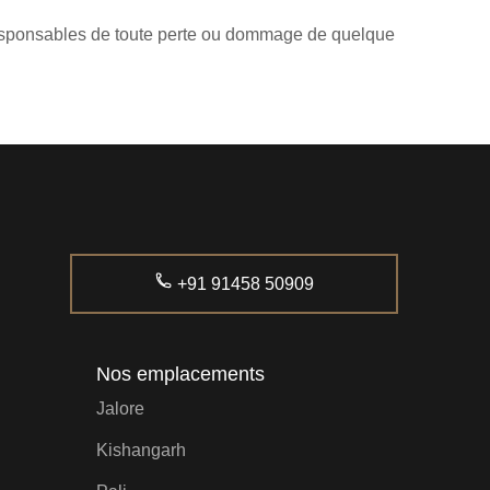
s responsables de toute perte ou dommage de quelque
+91 91458 50909
Nos emplacements
Jalore
Kishangarh