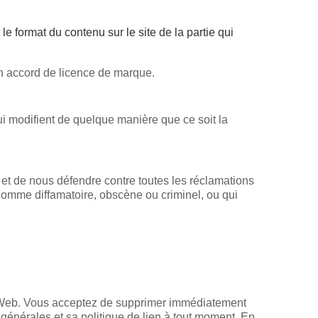
le format du contenu sur le site de la partie qui
un accord de licence de marque.
i modifient de quelque manière que ce soit la
et de nous défendre contre toutes les réclamations
é comme diffamatoire, obscène ou criminel, ou qui
te Web. Vous acceptez de supprimer immédiatement
générales et sa politique de lien à tout moment. En