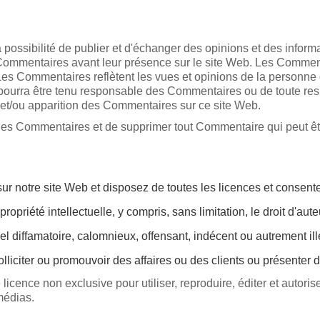
la possibilité de publier et d'échanger des opinions et des info
les Commentaires avant leur présence sur le site Web. Les Commen
. Les Commentaires reflètent les vues et opinions de la personne
ne pourra être tenu responsable des Commentaires ou de toute 
ion et/ou apparition des Commentaires sur ce site Web.
us les Commentaires et de supprimer tout Commentaire qui peut 
ur notre site Web et disposez de toutes les licences et consente
priété intellectuelle, y compris, sans limitation, le droit d'aut
diffamatoire, calomnieux, offensant, indécent ou autrement illég
liciter ou promouvoir des affaires ou des clients ou présenter d
ence non exclusive pour utiliser, reproduire, éditer et autoriser 
médias.