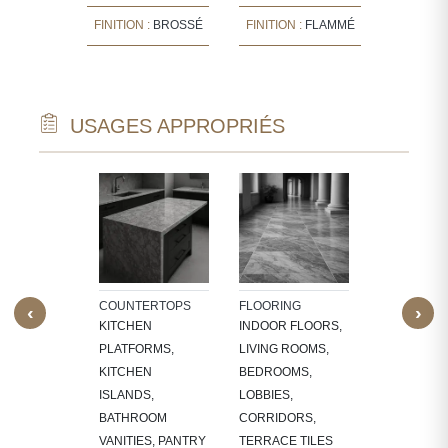
ION :
FINITION :
BROSSÉ
FINITION :
FLAMMÉ
FINITI
HARDÉ
USAGES APPROPRIÉS
TECTURAL
WALL CLAD
NTS
INTERIOR
W SILLS,
FEATURE W
FRAMES,
TV PANELS,
NG, CNC-
BATHROOM
COUNTERTOPS
FLOORING
‹
›
ED
WALLS, KI
KITCHEN
INDOOR FLOORS,
RES,
BACKSPLA
PLATFORMS,
LIVING ROOMS,
LACE
KITCHEN
BEDROOMS,
OUNDS
ISLANDS,
LOBBIES,
BATHROOM
CORRIDORS,
VANITIES, PANTRY
TERRACE TILES