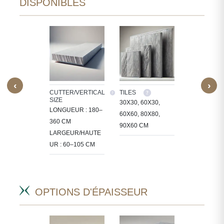
DISPONIBLES
‹
›
M SIZE
CUTTER/VERTICAL
TILES
CUSTOM SI
SIZE
TRAITONS
30X30, 60X30,
NOUS TRAI
LONGUEUR : 180–
ERRE DANS
60X60, 80X80,
LA PIERRE
360 CM
ILLES
90X60 CM
DES TAILLE
LARGEUR/HAUTE
FIQUES AU
SPÉCIFIQU
UR : 60–105 CM
T.
PROJET.
OPTIONS D'ÉPAISSEUR