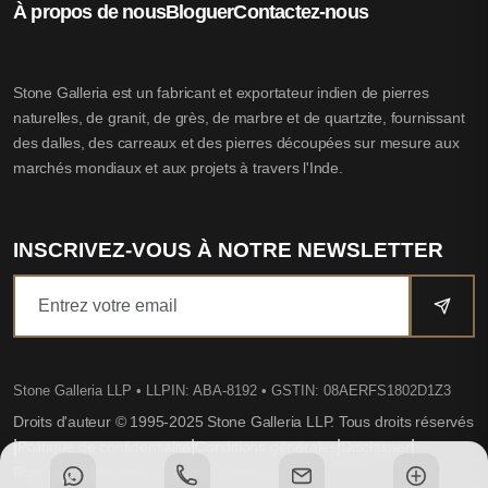
À propos de nous
Bloguer
Contactez-nous
Stone Galleria est un fabricant et exportateur indien de pierres
naturelles, de granit, de grès, de marbre et de quartzite, fournissant
des dalles, des carreaux et des pierres découpées sur mesure aux
marchés mondiaux et aux projets à travers l'Inde.
INSCRIVEZ-VOUS À NOTRE NEWSLETTER
Stone Galleria LLP
• LLPIN: ABA-8192 • GSTIN: 08AERFS1802D1Z3
Droits d'auteur © 1995-2025 Stone Galleria LLP. Tous droits réservés
|
|
|
|
Politique de confidentialité
Conditions générales
Disclaimer
|
Plan du site
Website by Dovio Technologies