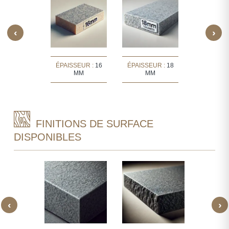
‹
›
SSEUR :
30
ÉPAISSEUR :
16
ÉPAISSEUR :
18
ÉPAISSEU
MM
MM
MM
MM
FINITIONS DE SURFACE
DISPONIBLES
‹
›