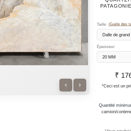
PATAGONIE
Taille:
(
Guide des ta
Épaisseur:
₹ 17
*Ceci est un pri
Quantité minim
camion/conteneu