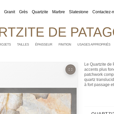
Granit
Grès
Quartzite
Marbre
Slatestone
Contactez-
RTZITE DE PATAG
ROJETS
TAILLES
ÉPAISSEUR
FINITION
USAGES APPROPRIÉS
Le Quartzite de 
accents plus fon
patchwork compr
quartz translucid
à fort passage e
QUARTZI