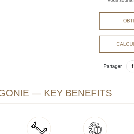
Vous souhait
OBT
CALCU
Partager
GONIE — KEY BENEFITS