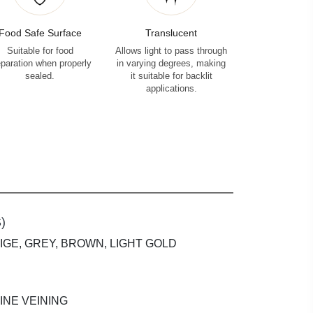
Food Safe Surface
Translucent
Suitable for food
Allows light to pass through
eparation when properly
in varying degrees, making
sealed.
it suitable for backlit
applications.
)
EIGE, GREY, BROWN, LIGHT GOLD
INE VEINING