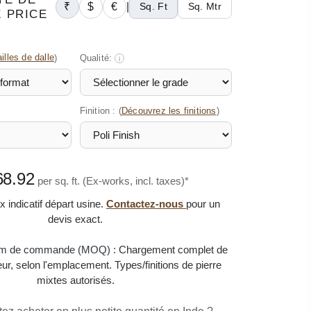
₹
$
€
|
Sq. Ft
Sq. Mtr
 PRICE
illes de dalle
)
Qualité:
i
Finition : (
)
Découvrez les finitions
68.92
per sq. ft. (Ex-works, incl. taxes)*
x indicatif départ usine.
Contactez-nous
pour un
devis exact.
um de commande (MOQ) :
Chargement complet de
r, selon l'emplacement. Types/finitions de pierre
mixtes autorisés.