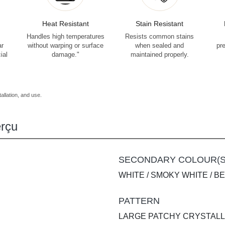
Heat Resistant
Stain Resistant
Handles high temperatures
Resists common stains
ar
without warping or surface
when sealed and
pr
ial
damage."
maintained properly.
allation, and use.
rçu
SECONDARY COLOUR(S
WHITE / SMOKY WHITE / B
PATTERN
LARGE PATCHY CRYSTALL