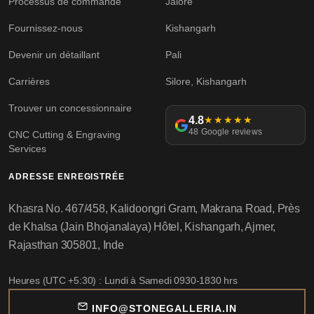
Processus de commande
Jalore
Fournissez-nous
Kishangarh
Devenir un détaillant
Pali
Carrières
Silore, Kishangarh
Trouver un concessionnaire
4.8
★★★★★
48 Google reviews
CNC Cutting & Engraving
Services
ADRESSE ENREGISTRÉE
Khasra No. 467/458, Kalidoongri Gram, Makrana Road, Près
de Khalsa (Jain Bhojanalaya) Hôtel, Kishangarh, Ajmer,
Rajasthan 305801, Inde
Heures (UTC +5:30) : Lundi à Samedi 0930-1830 hrs
INFO@STONEGALLERIA.IN