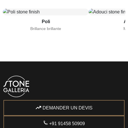
Poli
A
Brillance brillante
Ma
RECOMMANDÉ POUR
PAS IDÉAL POUR
INDICE DE SÉCURITÉ ANTIDÉRAPANTE
DEMANDER UN DEVIS
ENTRETIEN
+91 91458 50909