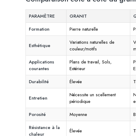
PARAMÈTRE
GRANIT
Formation
Pierre naturelle
P
Variations naturelles de
V
Esthétique
couleur/motifs
m
Applications
Plans de travail, Sols,
P
courantes
Extérieur
E
Durabilité
Élevée
T
Nécessite un scellement
N
Entretien
périodique
e
Porosité
Moyenne
B
Résistance à la
Élevée
T
chaleur