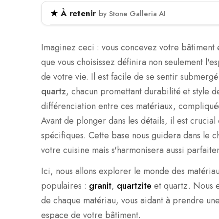
À retenir
by Stone Galleria AI
L'article discute des différences entre trois 
quartzite et quartz. Il décrit leurs caractéri
Imaginez ceci : vous concevez votre bâtiment e
d'entretien et leurs qualités esthétiques po
que vous choisissez définira non seulement l'es
pour leurs projets de construction.
de votre vie. Il est facile de se sentir submerg
quartz
, chacun promettant durabilité et style 
Le granit est une pierre naturelle connue pour 
scellement périodique.
différenciation entre ces matériaux, compliqué
Avant de plonger dans les détails, il est crucia
Le quartzite combine l'élégance du marbre ave
spécifiques. Cette base nous guidera dans le ch
que le granit.
votre cuisine mais s'harmonisera aussi parfaite
Le quartz est une pierre reconstituée non poreu
que les pierres naturelles.
Ici, nous allons explorer le monde des matériau
populaires :
granit
,
quartzite
et quartz. Nous e
Comprendre les différences entre ces matér
de chaque matériau, vous aidant à prendre une 
éclairées en matière de conception et de r
espace de votre bâtiment.