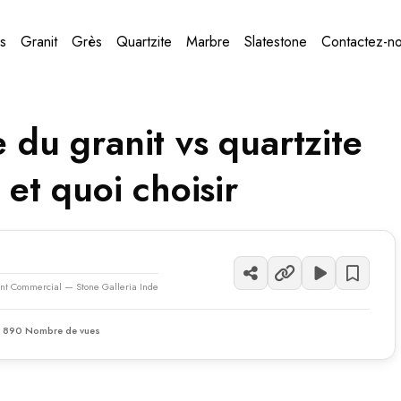
s
Granit
Grès
Quartzite
Marbre
Slatestone
Contactez-n
 du granit vs quartzite
 et quoi choisir
nt Commercial — Stone Galleria Inde
890 Nombre de vues