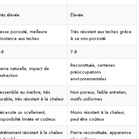
rès élevée
Élevée
asse porosité, meilleure
Très résistant aux taches grâce
ésistance aux taches
à sa non-porosité
-8
7-8
Reconstituée, certaines
ierre naturelle, impact de
préoccupations
'extraction
environnementales
essemble au marbre, très
Non poreux, faible entretien,
urable, très résistant à la chaleur
motifs uniformes
écessite un scellement,
Moins résistant à la chaleur,
isponibilité limitée et coûteux
peut être coûteux
xtrêmement résistant à la chaleur
Pierre reconstituée, apparence