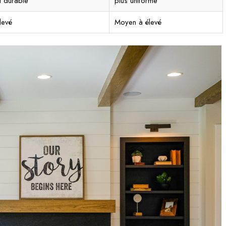
t durable
plus uniforme
levé
Moyen à élevé