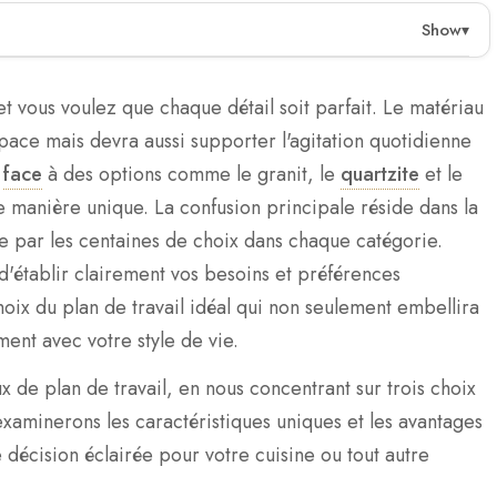
Show
▾
matériaux de plan de travail populaires : granit,
stiques uniques, leur durabilité, leurs besoins
t vous voulez que chaque détail soit parfait. Le matériau
ur aider les consommateurs à faire des choix éclairés
pace mais devra aussi supporter l'agitation quotidienne
é
face
à des options comme le granit, le
quartzite
et le
de manière unique. La confusion principale réside dans la
sa durabilité et ses motifs uniques mais nécessite un
e par les centaines de choix dans chaque catégorie.
l d'établir clairement vos besoins et préférences
c une haute durabilité et des besoins d'entretien moindres
oix du plan de travail idéal qui non seulement embellira
ment avec votre style de vie.
se et à faible entretien mais moins résistante à la chaleur
x de plan de travail, en nous concentrant sur trois choix
xaminerons les caractéristiques uniques et les avantages
iaux est essentiel pour prendre des décisions
décision éclairée pour votre cuisine ou tout autre
énovation de maison.