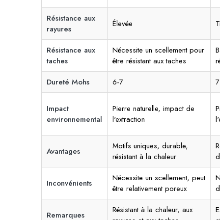
Résistance aux
Élevée
T
rayures
Résistance aux
Nécessite un scellement pour
B
taches
être résistant aux taches
r
Dureté Mohs
6-7
7
Impact
Pierre naturelle, impact de
P
environnemental
l'extraction
l
Motifs uniques, durable,
R
Avantages
résistant à la chaleur
d
Nécessite un scellement, peut
N
Inconvénients
être relativement poreux
d
Résistant à la chaleur, aux
E
Remarques