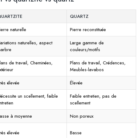
QUARTZITE
QUARTZ
ierre naturelle
Pierre reconstituée
ariations naturelles, aspect
Large gamme de
arbre
couleurs/motifs
lans de travail, Cheminées,
Plans de travail, Crédences,
xtérieur
Meubles-lavabos
rès élevée
Élevée
écessite un scellement, faible
Faible entretien, pas de
ntretien
scellement
asse à moyenne
Non poreux
rès élevée
Basse