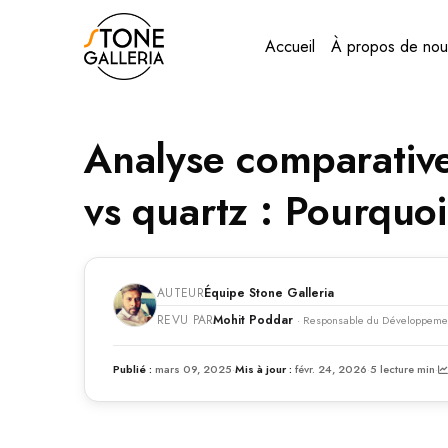
Accueil
À propos de nou
Analyse comparative
vs quartz : Pourquoi
AUTEUR
Équipe Stone Galleria
REVU PAR
Mohit Poddar
· Responsable du Développeme
Publié :
mars 09, 2025
·
Mis à jour :
févr. 24, 2026
·
5 lecture min
·