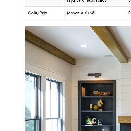
rayures et aux taches
e
Coût/Prix
Moyen à élevé
É