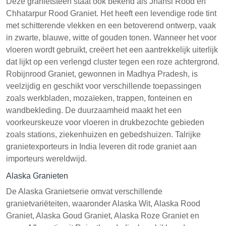
Deze granietsteen staat ook bekend als Jhansi Rood en
Chhatarpur Rood Graniet. Het heeft een levendige rode tint
met schitterende vlekken en een betoverend ontwerp, vaak
in zwarte, blauwe, witte of gouden tonen. Wanneer het voor
vloeren wordt gebruikt, creëert het een aantrekkelijk uiterlijk
dat lijkt op een verlengd cluster tegen een roze achtergrond.
Robijnrood Graniet, gewonnen in Madhya Pradesh, is
veelzijdig en geschikt voor verschillende toepassingen
zoals werkbladen, mozaïeken, trappen, fonteinen en
wandbekleding. De duurzaamheid maakt het een
voorkeurskeuze voor vloeren in drukbezochte gebieden
zoals stations, ziekenhuizen en gebedshuizen. Talrijke
granietexporteurs in India leveren dit rode graniet aan
importeurs wereldwijd.
Alaska Granieten
De Alaska Granietserie omvat verschillende
granietvariëteiten, waaronder Alaska Wit, Alaska Rood
Graniet, Alaska Goud Graniet, Alaska Roze Graniet en