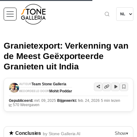
Granietexport: Verkenning van
de Meest Geëxporteerde
Granieten uit India
Team Stone Galleria
AUTEUR
Mohit Poddar
BEOORDEELD DOOR
Gepubliceerd:
mrt. 09, 2025
·
Bijgewerkt:
feb. 24, 2026
·
5 min lezen
·
570 Weergaven
Show
Conclusies
▾
by Stone Galleria AI