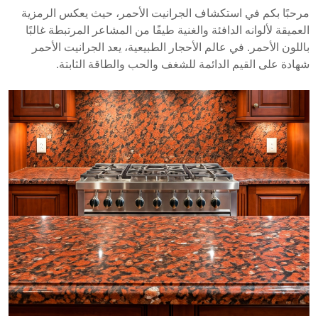
أكثر من 20 دولة، وتعد الهند موردًا رئيسيًا. تشمل خصائصه
مرحبًا بكم في استكشاف الجرانيت الأحمر، حيث يعكس الرمزية
قوة ضغط عالية وجاذبية جمالية، مما يجعله مناسبًا
العميقة لألوانه الدافئة والغنية طيفًا من المشاعر المرتبطة غالبًا
لتطبيقات متنوعة مثل الأسطح والأرضيات. تساهم الأنماط
باللون الأحمر. في عالم الأحجار الطبيعية، يعد الجرانيت الأحمر
الفريدة والحس الثقافي للحجر في زيادة الطلب عليه في
شهادة على القيم الدائمة للشغف والحب والطاقة الثابتة.
السوق العالمية.
يتم إنتاج الجرانيت الأحمر في أكثر من 20 دولة،
وتعتبر الهند موردًا رائدًا.
يتميز بقوة ضغط عالية وهو مناسب للتطبيقات
الداخلية والخارجية.
تعزز الأنماط والألوان الفريدة للحجر جاذبيته الجمالية
في التصاميم المعمارية.
تجعل متانة الجرانيت الأحمر وخصائصه الجمالية منه خيارًا
قيمًا لتطبيقات معمارية متنوعة.