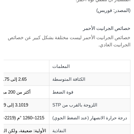
(المصدر:
فوربس
)
خصائص الجرانيت الأحمر
خصائص الجرانيت الأحمر ليست مختلفة بشكل كبير عن خصائص
الجرانيت العادي.
المعلمات
الكثافة المتوسطة
2.65 إلى 2.75 جم/سم3
قوة الضغط
أكثر من 200 ميجا باسكال
اللزوجة بالقرب من STP
3.1019 إلى 6.1019 باس
درجة حرارة الانصهار (عند الضغط الجوي)
1215–1260 °م (2219–2300 °ف)
النفاذية
الأولية: ضعيفة، ولكن الثان