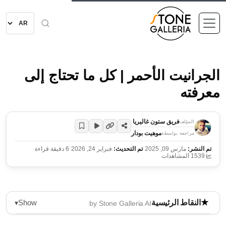
الجرانيت الأحمر | كل ما تحتاج إلى
معرفته
فريق ستون غاليريا
المؤلف
موهيت بودار
مراجعة بواسطة
تم النشر:
مارس 09, 2025
·
تم التحديث:
فبراير 24, 2026
·
6 دقيقة قراءة
·
1539 المشاهدات
Show
النقاط الرئيسية
▾
by Stone Galleria AI
الجرانيت الأحمر، المعروف بألوانه الغنية ومتانته، يُنتج في