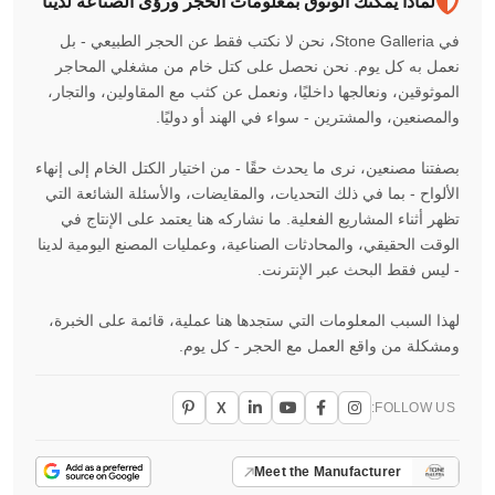
لماذا يمكنك الوثوق بمعلومات الحجر ورؤى الصناعة لدينا
في Stone Galleria، نحن لا نكتب فقط عن الحجر الطبيعي - بل
نعمل به كل يوم. نحن نحصل على كتل خام من مشغلي المحاجر
الموثوقين، ونعالجها داخليًا، ونعمل عن كثب مع المقاولين، والتجار،
والمصنعين، والمشترين - سواء في الهند أو دوليًا.
بصفتنا مصنعين، نرى ما يحدث حقًا - من اختيار الكتل الخام إلى إنهاء
الألواح - بما في ذلك التحديات، والمقايضات، والأسئلة الشائعة التي
تظهر أثناء المشاريع الفعلية. ما نشاركه هنا يعتمد على الإنتاج في
الوقت الحقيقي، والمحادثات الصناعية، وعمليات المصنع اليومية لدينا
- ليس فقط البحث عبر الإنترنت.
لهذا السبب المعلومات التي ستجدها هنا عملية، قائمة على الخبرة،
ومشكلة من واقع العمل مع الحجر - كل يوم.
X
FOLLOW US:
Meet the Manufacturer