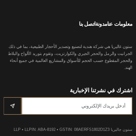
معلومات عنا
مدونة
اتصل بنا
ستون غاليريا هي شركة هندية لتصنيع وتصدير الأحجار الطبيعية، بما في ذلك
الجرانيت والرمل والحجر الجيري والكوارتزيت، وتقوم بتوريد الألواح والبلاط
والحجر المقطوع حسب الحجم للأسواق والمشاريع العالمية في جميع أنحاء
الهند.
اشترك في نشرتنا الإخبارية
ستون جاليريا LLP
• LLPIN: ABA-8192 • GSTIN: 08AERFS1802D1Z3