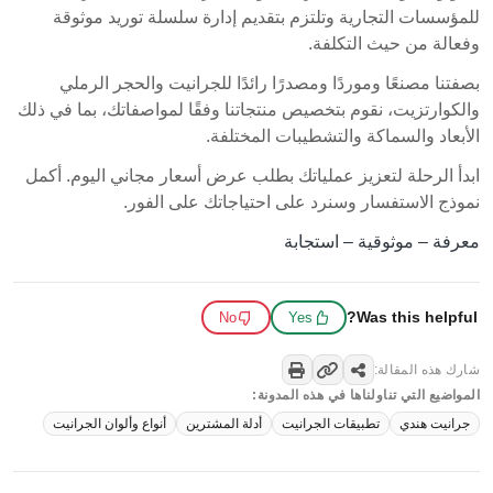
للمؤسسات التجارية وتلتزم بتقديم إدارة سلسلة توريد موثوقة
وفعالة من حيث التكلفة.
بصفتنا مصنعًا وموردًا ومصدرًا رائدًا للجرانيت والحجر الرملي
والكوارتزيت، نقوم بتخصيص منتجاتنا وفقًا لمواصفاتك، بما في ذلك
الأبعاد والسماكة والتشطيبات المختلفة.
ابدأ الرحلة لتعزيز عملياتك بطلب عرض أسعار مجاني اليوم. أكمل
نموذج الاستفسار وسنرد على احتياجاتك على الفور.
معرفة – موثوقية – استجابة
Was this helpful?
No
Yes
شارك هذه المقالة:
المواضيع التي تناولناها في هذه المدونة:
جرانيت هندي
تطبيقات الجرانيت
أدلة المشترين
أنواع وألوان الجرانيت