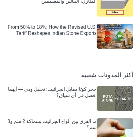
المنازل، البنائين والمصممين
From 50% to 18%: How the Revised U.S.
Tariff Reshapes Indian Stone Exports
أكثر المدونات شعبية
حجر كوتا مقابل الجرانيت: تحليل ودي — أيهما
أفضل في أي سياق؟
ما الفرق بين ألواح الجرانيت بسماكة 2 سم و3
سم؟