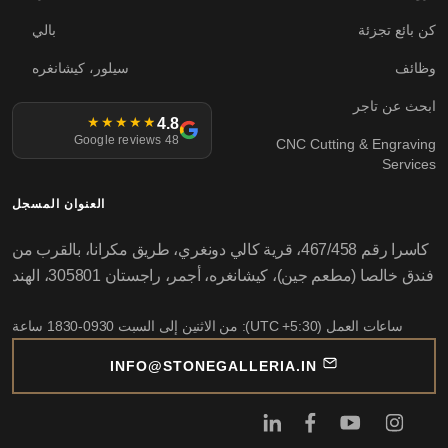
كن بائع تجزئة
بالي
وظائف
سيلور، كيشانغره
ابحث عن تاجر
4.8
★★★★★
48 Google reviews
CNC Cutting & Engraving
Services
العنوان المسجل
كاسرا رقم 467/458، قرية كالي دونغري، طريق مكرانا، بالقرب من
فندق خالصا (مطعم جين)، كيشانغره، أجمر، راجستان 305801، الهند
ساعات العمل (UTC +5:30): من الاثنين إلى السبت 0930-1830 ساعة
INFO@STONEGALLERIA.IN