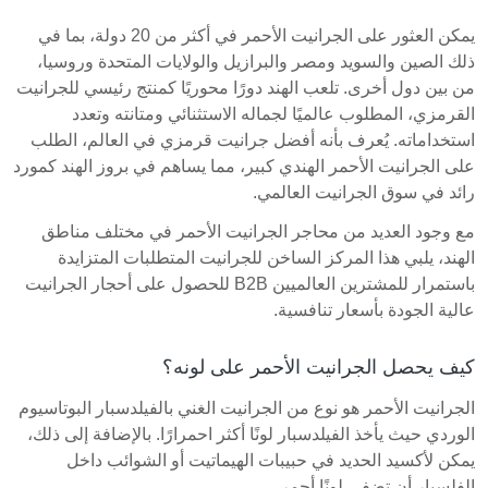
يمكن العثور على الجرانيت الأحمر في أكثر من 20 دولة، بما في
ذلك الصين والسويد ومصر والبرازيل والولايات المتحدة وروسيا،
من بين دول أخرى. تلعب الهند دورًا محوريًا كمنتج رئيسي للجرانيت
القرمزي، المطلوب عالميًا لجماله الاستثنائي ومتانته وتعدد
استخداماته. يُعرف بأنه أفضل جرانيت قرمزي في العالم، الطلب
على الجرانيت الأحمر الهندي كبير، مما يساهم في بروز الهند كمورد
رائد في سوق الجرانيت العالمي.
مع وجود العديد من محاجر الجرانيت الأحمر في مختلف مناطق
الهند، يلبي هذا المركز الساخن للجرانيت المتطلبات المتزايدة
باستمرار للمشترين العالميين B2B للحصول على أحجار الجرانيت
عالية الجودة بأسعار تنافسية.
كيف يحصل الجرانيت الأحمر على لونه؟
الجرانيت الأحمر هو نوع من الجرانيت الغني بالفيلدسبار البوتاسيوم
الوردي حيث يأخذ الفيلدسبار لونًا أكثر احمرارًا. بالإضافة إلى ذلك،
يمكن لأكسيد الحديد في حبيبات الهيماتيت أو الشوائب داخل
الفلسبار أن تضفي لونًا أحمر.