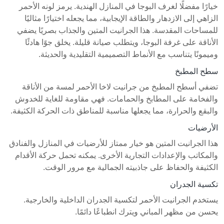
خيارًا مفضلًا لغرف البوجا في المنازل الهندية. يرمز لونه الأحمر
الزاهي إلى الازدهار والطاقة الإيجابية، مما يجعله اختيارًا مثاليًا
للمساحات المقدسة. هذا الجرانيت المتين والجذاب بصريًا يضفي
الأناقة على غرفة البوجا، ويتطلب صيانة قليلة. يخلق جوًا هادئًا
وميمونًا يتناسب مع الأنماط التصميمية التقليدية والحديثة.
سطح المطبخ
تضفي أسطح المطبخ من جرانيت لاخا الأحمر لمسة من الأناقة
والفخامة على المطابخ والحمامات. فهي مقاومة للغاية للخدوش
والبقع والحرارة، مما يجعلها مناسبة للمناطق ذات الحركة الكثيفة.
الأرضيات
هذا الجرانيت المتين هو خيار ممتاز للأرضيات في المنازل والفنادق
والمكاتب والإعدادات التجارية الأخرى. يمكنه تحمل حركة الأقدام
الكثيفة والحفاظ على جاذبيته الجمالية مع مرور الوقت.
تكسية الجدران
يستخدم الجرانيت الأحمر لتكسية الجدران الداخلية والخارجية.
يحسن من مظهر المباني ويترك انطباعًا دائمًا.