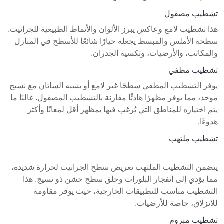
تشطيب مصقول
هذا تشطيب لامع وعاكس يبرز الألوان والأنماط الطبيعية للجرانيت.
سطحه الأملس والمبسط يجعله خيارًا شائعًا للأسطح في المنازل
والمكاتب، والأرضيات، وتكسية الجدران.
تشطيب مطفي
يوفر التشطيب المطفي سطحًا غير لامع أو يشبه الساتان مع نسيج
موحد، مما يوفر مظهرًا هادئًا مقارنة بالتشطيب المصقول. غالبًا ما
يتم اختياره للمناطق التي يُرغب فيها بمظهر أقل لمعانًا وأكثر
هدوءًا.
تشطيب ملتهب
يتضمن التشطيب الملتهب تعريض سطح الجرانيت لحرارة شديدة،
مما يؤدي إلى انفجار البلورات وخلق سطح خشن ذو نسيج. هذا
التشطيب مناسب للتطبيقات الخارجية، حيث يوفر مقاومة
للانزلاق، خاصة للأرضيات.
تشطيب مبروم