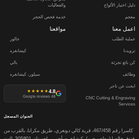
دليل اختيار الألواح
والفعاليات
معجم
خدمة فحص الحجر
اعمل معنا
مواقعنا
عملية الطلب
جالور
تزويدنا
كيشانغره
كن بائع تجزئة
بالي
وظائف
سيلور، كيشانغره
ابحث عن تاجر
4.8
★★★★★
48 Google reviews
CNC Cutting & Engraving
Services
العنوان المسجل
كاسرا رقم 467/458، قرية كالي دونغري، طريق مكرانا، بالقرب من
فندق خالصا (مطعم جين)، كيشانغره، أجمر، راجستان 305801، الهند