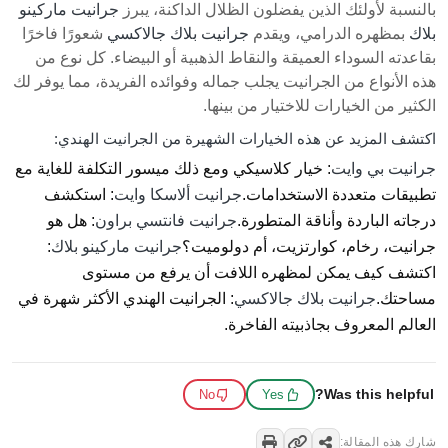
بالنسبة لأولئك الذين يفضلون الظلال الداكنة، يبرز
جرانيت ماركينو
بلاك
بمظهره الدرامي، ويقدم
جرانيت بلاك جالاكسي
شعورًا فاخرًا
بقاعدته السوداء العميقة والنقاط الذهبية أو البيضاء. كل نوع من
هذه الأنواع من الجرانيت يجلب جماله وفوائده الفريدة، مما يوفر لك
الكثير من الخيارات للاختيار من بينها.
اكتشف المزيد عن هذه الخيارات الشهيرة من الجرانيت الهندي:
جرانيت بي وايت
: خيار كلاسيكي ومع ذلك ميسور التكلفة للغاية مع
تطبيقات متعددة الاستخدامات.
جرانيت ألاسكا وايت
: استكشف
درجاته الباردة وأناقة المتطورة.
جرانيت فانتسي براون
: هل هو
جرانيت، رخام، كوارتزيت، أم دولوميت؟
جرانيت ماركينو بلاك
:
اكتشف كيف يمكن لمظهره اللافت أن يرفع من مستوى
مساحتك.
جرانيت بلاك جالاكسي
: الجرانيت الهندي الأكثر شهرة في
العالم المعروف بجاذبيته الفاخرة.
Was this helpful?
No
Yes
شارك هذه المقالة: