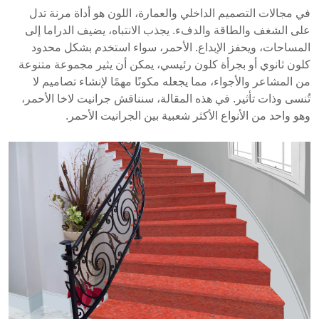
الأحمر العميق وسطحه المحكم، يتم استخراجه بشكل
في مجالات التصميم الداخلي والعمارة، اللون هو أداة مرنة تدل
رئيسي من راجستان، الهند. يُستخدم في تطبيقات متنوعة،
على الشغف والطاقة والدفء. يجذب الانتباه، يضيف الدراما إلى
بما في ذلك أسطح العمل، الأرضيات، وتكسية الجدران،
المساحات، ويحفز الإبداع. الأحمر، سواء استخدم بشكل محدود
ويتوفر بدرجات وتشطيبات مختلفة تؤثر على سعره.
كلون ثانوي أو بجرأة كلون رئيسي، يمكن أن يثير مجموعة متنوعة
الجاذبية الجمالية والمتانة للجرانيت تساهم في الطلب عليه
من المشاعر والأجواء، مما يجعله مكونًا مهمًا لإنشاء تصاميم لا
في المشاريع السكنية والتجارية.
تُنسى وذات تأثير. في هذه المقالة، سنناقش جرانيت لاخا الأحمر،
وهو واحد من الأنواع الأكثر شعبية بين الجرانيت الأحمر.
يتم استخراج جرانيت لاخا الأحمر بشكل رئيسي من
منطقة لاخا في راجستان، الهند.
يتوفر بدرجات مختلفة، مع أسعار تتراوح من 120 إلى
أكثر من 200 روبية هندية لكل قدم مربع.
تشمل التطبيقات الشائعة أسطح المطابخ، الأرضيات،
وتكسية الجدران.
جرانيت لاخا الأحمر هو مادة متعددة الاستخدامات ومتينة،
مما يجعله خيارًا مفضلاً لمشاريع التصميم المعماري
والداخلي المتنوعة.