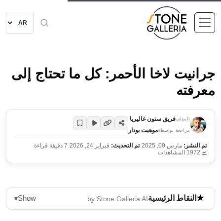
جرانيت لاخا الأحمر: كل ما تحتاج إلى
معرفته
فريق ستون غاليريا
المؤلف
موهيت بودار
مراجعة بواسطة
تم النشر:
مارس 09, 2025
·
تم التحديث:
فبراير 24, 2026
·
7 دقيقة قراءة
·
1972 المشاهدات
Show
النقاط الرئيسية
▾
by Stone Galleria AI
جرانيت لاخا الأحمر هو جرانيت أحمر شهير معروف بلونه