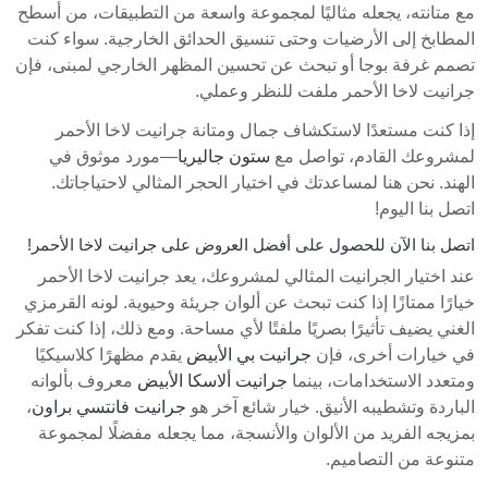
مع متانته، يجعله مثاليًا لمجموعة واسعة من التطبيقات، من أسطح
المطابخ إلى الأرضيات وحتى تنسيق الحدائق الخارجية. سواء كنت
تصمم غرفة بوجا أو تبحث عن تحسين المظهر الخارجي لمبنى، فإن
جرانيت لاخا الأحمر ملفت للنظر وعملي.
إذا كنت مستعدًا لاستكشاف جمال ومتانة جرانيت لاخا الأحمر
لمشروعك القادم، تواصل مع
ستون جاليريا
—مورد موثوق في
الهند. نحن هنا لمساعدتك في اختيار الحجر المثالي لاحتياجاتك.
اتصل بنا اليوم!
اتصل بنا الآن للحصول على أفضل العروض على جرانيت لاخا الأحمر!
عند اختيار الجرانيت المثالي لمشروعك، يعد جرانيت لاخا الأحمر
خيارًا ممتازًا إذا كنت تبحث عن ألوان جريئة وحيوية. لونه القرمزي
الغني يضيف تأثيرًا بصريًا ملفتًا لأي مساحة. ومع ذلك، إذا كنت تفكر
في خيارات أخرى، فإن
جرانيت بي الأبيض
يقدم مظهرًا كلاسيكيًا
ومتعدد الاستخدامات، بينما
جرانيت ألاسكا الأبيض
معروف بألوانه
الباردة وتشطيبه الأنيق. خيار شائع آخر هو
جرانيت فانتسي براون
،
بمزيجه الفريد من الألوان والأنسجة، مما يجعله مفضلًا لمجموعة
متنوعة من التصاميم.