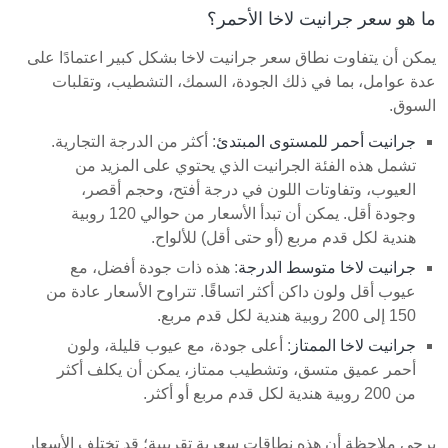
ما هو سعر جرانيت لاخا الأحمر؟
يمكن أن يتفاوت نطاق سعر جرانيت لاخا بشكل كبير اعتمادًا على
عدة عوامل، بما في ذلك الجودة، السمك، التشطيب، وتقلبات
السوق.
جرانيت أحمر للمستوى المبتدئ
: أكثر من الدرجة التجارية.
تشمل هذه الفئة الجرانيت الذي يحتوي على المزيد من
العيوب، وتفاوتات اللون في درجة أفتح، وحجم أقصر،
وجودة أقل. يمكن أن تبدأ الأسعار من حوالي 120 روبية
هندية لكل قدم مربع (أو حتى أقل) للألواح.
جرانيت لاخا متوسط الدرجة
: هذه ذات جودة أفضل، مع
عيوب أقل ولون داكن أكثر اتساقًا. تتراوح الأسعار عادة من
150 إلى 200 روبية هندية لكل قدم مربع.
جرانيت لاخا الممتاز
: أعلى جودة، مع عيوب قليلة، ولون
أحمر عميق متسق، وتشطيب ممتاز، يمكن أن يكلف أكثر
من 200 روبية هندية لكل قدم مربع أو أكثر.
يرجى ملاحظة أن هذه نطاقات سعرية تقريبية؛ قد تختلف الأسعار