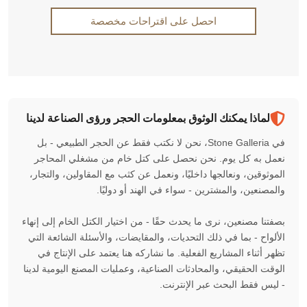
احصل على اقتراحات مخصصة
لماذا يمكنك الوثوق بمعلومات الحجر ورؤى الصناعة لدينا
في Stone Galleria، نحن لا نكتب فقط عن الحجر الطبيعي - بل
نعمل به كل يوم. نحن نحصل على كتل خام من مشغلي المحاجر
الموثوقين، ونعالجها داخليًا، ونعمل عن كثب مع المقاولين، والتجار،
والمصنعين، والمشترين - سواء في الهند أو دوليًا.
بصفتنا مصنعين، نرى ما يحدث حقًا - من اختيار الكتل الخام إلى إنهاء
الألواح - بما في ذلك التحديات، والمقايضات، والأسئلة الشائعة التي
تظهر أثناء المشاريع الفعلية. ما نشاركه هنا يعتمد على الإنتاج في
الوقت الحقيقي، والمحادثات الصناعية، وعمليات المصنع اليومية لدينا
- ليس فقط البحث عبر الإنترنت.