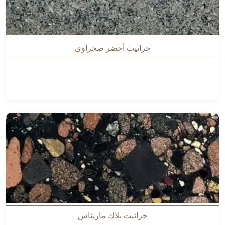
جرانيت أخضر صحراوي
جرانيت بلاك ماريناس