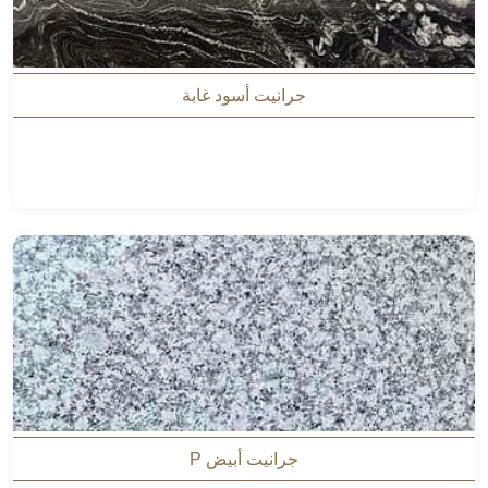
جرانيت أسود غابة
جرانيت أبيض P