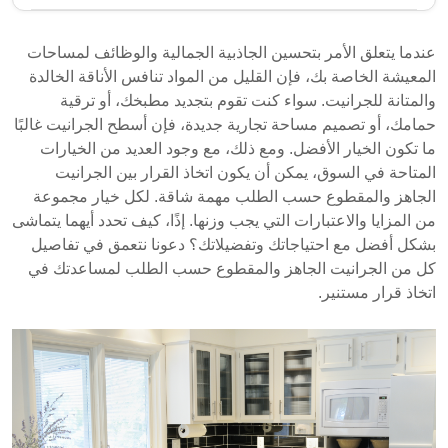
الجرانيت هو خيار شائع لأسطح العمل بسبب متانته وجاذبيته
الجمالية. يمكن لأصحاب المنازل الاختيار بين الجرانيت
عندما يتعلق الأمر بتحسين الجاذبية الجمالية والوظائف لمساحات
الجاهز، الذي يعتبر اقتصاديًا ومريحًا، والجرانيت المقطوع
المعيشة الخاصة بك، فإن القليل من المواد تنافس الأناقة الخالدة
حسب الطلب، الذي يوفر مرونة أكبر في التصميم ولكنه
والمتانة للجرانيت. سواء كنت تقوم بتجديد مطبخك، أو ترقية
يأتي بتكلفة أعلى ووقت تسليم أطول. يعتمد القرار على
حمامك، أو تصميم مساحة تجارية جديدة، فإن أسطح الجرانيت غالبًا
الميزانية واحتياجات التصميم والجداول الزمنية للتركيب.
ما تكون الخيار الأفضل. ومع ذلك، مع وجود العديد من الخيارات
الجرانيت الجاهز مصنوع في المصنع بأحجام قياسية،
المتاحة في السوق، يمكن أن يكون اتخاذ القرار بين الجرانيت
الجاهز والمقطوع حسب الطلب مهمة شاقة. لكل خيار مجموعة
مما يجعله ميسور التكلفة وسهل التركيب.
من المزايا والاعتبارات التي يجب وزنها. إذًا، كيف تحدد أيهما يتماشى
الجرانيت المقطوع حسب الطلب يسمح بتصاميم
بشكل أفضل مع احتياجاتك وتفضيلاتك؟ دعونا نتعمق في تفاصيل
مخصصة ولكنه يتطلب وقتًا أطول وعادة ما يكون
كل من الجرانيت الجاهز والمقطوع حسب الطلب لمساعدتك في
أكثر تكلفة.
اتخاذ قرار مستنير.
يعتمد الاختيار بين الخيارين على متطلبات المشروع
الفردية والتفضيلات.
فهم الفروق بين الجرانيت الجاهز والمقطوع حسب الطلب
يساعد المستهلكين على اتخاذ قرارات مستنيرة لمشاريعهم.