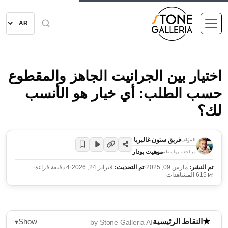
اختيار بين الجرانيت الجاهز والمقطوع
حسب الطلب: أي خيار هو الأنسب
لك؟
فريق ستون غاليريا
المؤلف
موهيت بودار
مراجعة بواسطة
تم النشر:
مارس 09, 2025
·
تم التحديث:
فبراير 24, 2026
·
4 دقيقة قراءة
·
615 المشاهدات
Show
النقاط الرئيسية
▾
by Stone Galleria AI