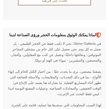
تحدث إلى فريقنا
لماذا يمكنك الوثوق بمعلومات الحجر ورؤى الصناعة لدينا
في Stone Galleria، نحن لا نكتب فقط عن الحجر الطبيعي - بل
نعمل به كل يوم. نحن نحصل على كتل خام من مشغلي المحاجر
الموثوقين، ونعالجها داخليًا، ونعمل عن كثب مع المقاولين، والتجار،
والمصنعين، والمشترين - سواء في الهند أو دوليًا.
بصفتنا مصنعين، نرى ما يحدث حقًا - من اختيار الكتل الخام إلى إنهاء
الألواح - بما في ذلك التحديات، والمقايضات، والأسئلة الشائعة التي
تظهر أثناء المشاريع الفعلية. ما نشاركه هنا يعتمد على الإنتاج في
الوقت الحقيقي، والمحادثات الصناعية، وعمليات المصنع اليومية لدينا
- ليس فقط البحث عبر الإنترنت.
لهذا السبب المعلومات التي ستجدها هنا عملية، قائمة على الخبرة،