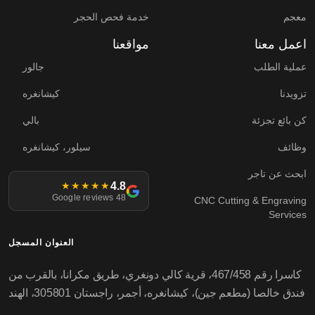
معجم
خدمة فحص الحجر
اعمل معنا
مواقعنا
عملية الطلب
جالور
تزويدنا
كيشانغره
كن بائع تجزئة
بالي
وظائف
سيلور، كيشانغره
ابحث عن تاجر
4.8
★★★★★
48 Google reviews
CNC Cutting & Engraving
Services
العنوان المسجل
كاسرا رقم 467/458، قرية كالي دونغري، طريق مكرانا، بالقرب من
فندق خالصا (مطعم جين)، كيشانغره، أجمر، راجستان 305801، الهند