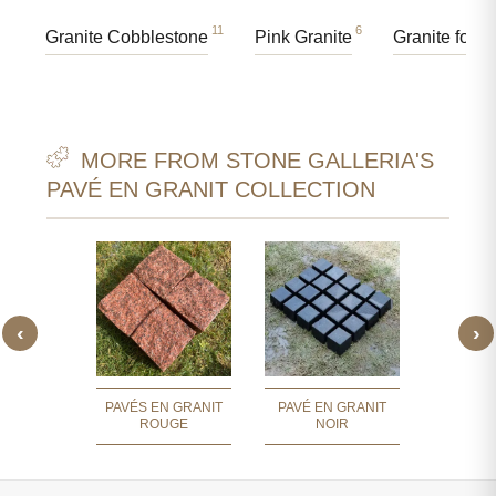
11
6
Granite Cobblestone
Pink Granite
Granite for P
MORE FROM STONE GALLERIA'S
PAVÉ EN GRANIT COLLECTION
‹
›
 GRANIT
PAVÉ E
NE
BL
PAVÉS EN GRANIT
PAVÉ EN GRANIT
ROUGE
NOIR