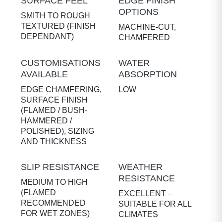
SURFACE FEEL
EDGE FINISH
OPTIONS
SMITH TO ROUGH
TEXTURED (FINISH
MACHINE-CUT,
DEPENDANT)
CHAMFERED
CUSTOMISATIONS
WATER
AVAILABLE
ABSORPTION
EDGE CHAMFERING,
LOW
SURFACE FINISH
(FLAMED / BUSH-
HAMMERED /
POLISHED), SIZING
AND THICKNESS
SLIP RESISTANCE
WEATHER
RESISTANCE
MEDIUM TO HIGH
(FLAMED
EXCELLENT –
RECOMMENDED
SUITABLE FOR ALL
FOR WET ZONES)
CLIMATES