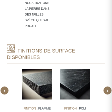
NOUS TRAITONS
LA PIERRE DANS
DES TAILLES
SPÉCIFIQUES AU
PROJET.
FINITIONS DE SURFACE
DISPONIBLES
‹
›
ION :
FINITION :
FLAMMÉ
FINITION :
POLI
FINITION 