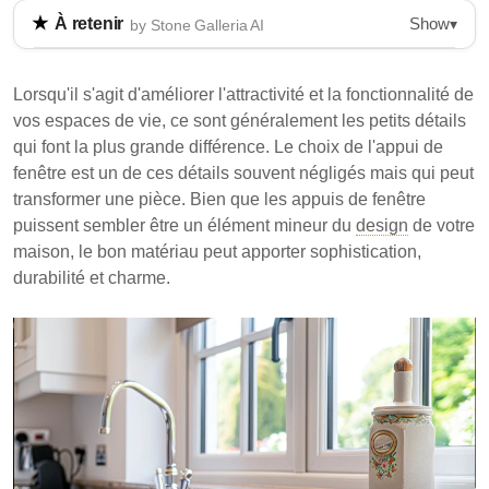
Show
À retenir
▾
by Stone Galleria AI
Les appuis de fenêtre en granit sont un choix
populaire pour améliorer à la fois la fonctionnalité et
Lorsqu'il s'agit d'améliorer l'attractivité et la fonctionnalité de
l'esthétique des espaces de vie. Ils offrent durabilité,
vos espaces de vie, ce sont généralement les petits détails
résistance à l'humidité et faible entretien, les rendant
qui font la plus grande différence. Le choix de l'appui de
adaptés à divers designs architecturaux. Bien qu'ils
fenêtre est un de ces détails souvent négligés mais qui peut
puissent avoir un coût initial plus élevé, leur longévité
transformer une pièce. Bien que les appuis de fenêtre
et leur attrait justifient souvent l'investissement.
puissent sembler être un élément mineur du
design
de votre
maison, le bon matériau peut apporter sophistication,
Les appuis de fenêtre en granit offrent une
durabilité et charme.
durabilité exceptionnelle et une résistance à
l'humidité.
Ils nécessitent peu d'entretien et sont disponibles
dans diverses couleurs et finitions.
Le granit est un matériau préféré pour les
applications résidentielles et commerciales.
Les appuis de fenêtre en granit combinent durabilité