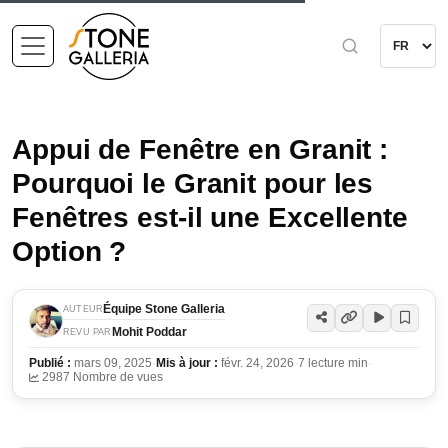
Appui de Fenêtre en Granit :
Pourquoi le Granit pour les
Fenêtres est-il une Excellente
Option ?
Équipe Stone Galleria
AUTEUR
Mohit Poddar
REVU PAR
Publié :
mars 09, 2025
·
Mis à jour :
févr. 24, 2026
·
7 lecture min
·
2987 Nombre de vues