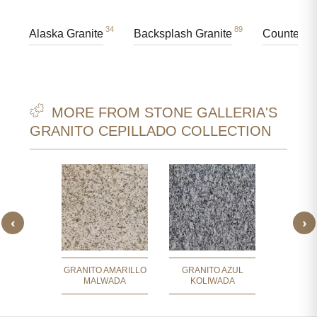
34
89
Alaska Granite
Backsplash Granite
Countertop
MORE FROM STONE GALLERIA'S
GRANITO CEPILLADO COLLECTION
‹
›
 MARRÓN
GRANITO
TICO
GRANITO AMARILLO
GRANITO AZUL
MALWADA
KOLIWADA