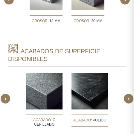
OR:
30 MM
GROSOR:
18 MM
GROSOR:
20 MM
GROSOR:
ACABADOS DE SUPERFICIE
DISPONIBLES
‹
›
ACABADO:
O
O PULIDO
ACABADO:
PULIDO
ACABAD
CEPILLADO