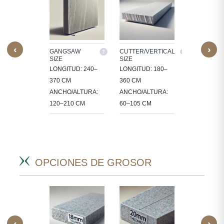
‹
›
M SIZE
GANGSAW
CUTTER/VERTICAL
TILES
SIZE
SIZE
ESAMOS
30X30, 60X3
LONGITUD: 240–
LONGITUD: 180–
A EN
60X60, 80X8
370 CM
360 CM
ÑOS
90X60 CM
ANCHO/ALTURA:
ANCHO/ALTURA:
ÍFICOS
120–210 CM
60–105 CM
CTOS.
OPCIONES DE GROSOR
‹
›