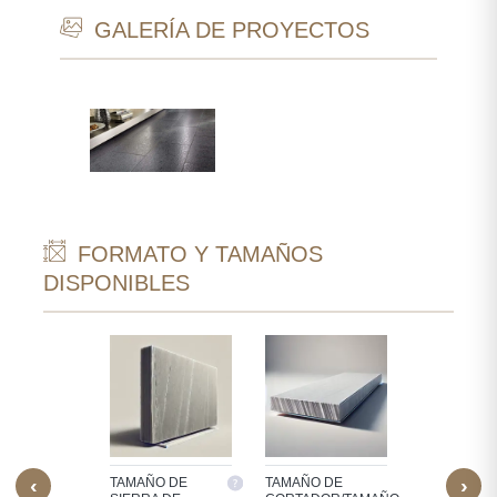
GALERÍA DE PROYECTOS
FORMATO Y TAMAÑOS
DISPONIBLES
‹
›
ÑO
TAMAÑO DE
TAMAÑO DE
AZULEJOS