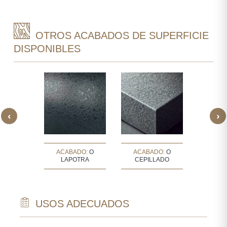
OTROS ACABADOS DE SUPERFICIE
DISPONIBLES
‹
›
DO:
O
ACABADO:
O
ACABADO:
O
ACAB
DO BUSH
LAPOTRA
CEPILLADO
FLA
USOS ADECUADOS