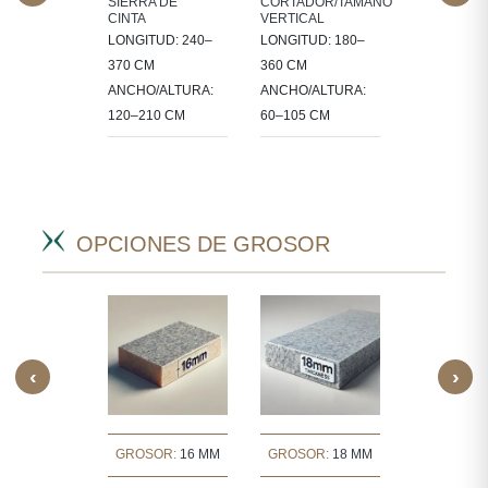
NALIZADO
SIERRA DE
CORTADOR/TAMAÑO
30X30, 60X3
CINTA
VERTICAL
ESAMOS
60X60, 80X8
LONGITUD: 240–
LONGITUD: 180–
A EN
90X60 CM
370 CM
360 CM
ÑOS
ANCHO/ALTURA:
ANCHO/ALTURA:
ÍFICOS
120–210 CM
60–105 CM
CTOS.
OPCIONES DE GROSOR
‹
›
OR:
30 MM
GROSOR:
16 MM
GROSOR:
18 MM
GROSOR: