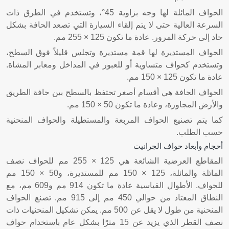
الحواف المائلة لها وجه بزاوية 45°، وتستخدم في الطرق ذات
السرعة العالية حتى لا يتم إلقاء السيارة التي تصعد الحافة بشكل
حاد إلى حركة المرور. عادة ما تكون 125 × 255 مم.
الحواف المستديرة لها قمة مستديرة وتجلس قليلاً فوق السطح،
وتستخدم كحواف متساوية أو للعبور في المداخل ومعابر المشاة.
عادة ما تكون 125 × 150 مم.
الحواف الحافة هي أقسام أصغر تحتفظ بالسطح بين حافة الطريق
والأرض المجاورة، وعادة ما تكون 50 × 150 مم.
كما يتم تصنيع الحواف المربعة والمستطيلة والحواف المنحنية
حسب الطلب.
أحجام وأبعاد حواف الجرانيت
المقاطع العرضية الشائعة هي 125 × 255 مم للحواف نصف
المائلة والمائلة، 125 × 150 مم للمستديرة، و50 × 150 مم
للحواف. الأطوال القياسية عادة ما تكون 914 مم و609 مم، مع
النطاق المعتاد من حوالي 450 مم إلى 915 مم. تصنع الحواف
المنحنية من طول لا يقل عن 500 مم. يمكن تشكيل المنحنيات ذات
نصف القطر الذي يزيد عن 15 مترًا بشكل عام باستخدام حواف