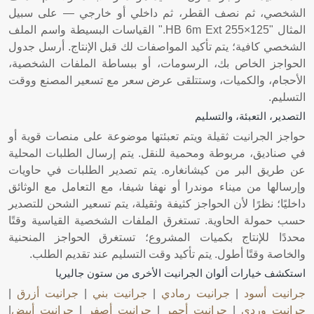
الشخصي، ثم نصف القطر، ثم داخلي أو خارجي — على سبيل
المثال "125×255 HB 6m Ext." القياسات البسيطة واسم الملف
الشخصي كافية؛ يتم تأكيد المواصفات لك قبل الإنتاج. أرسل جدول
الحواجز الخاص بك، الرسومات، أو ببساطة الملفات الشخصية،
الأحجام، والكميات، وستتلقى عرض سعر مع تسعير المصنع ووقت
التسليم.
التصدير، التعبئة، والتسليم
حواجز الجرانيت ثقيلة ويتم تعبئتها موضوعة على منصات قوية أو
في صناديق، مربوطة ومحمية للنقل. يتم إرسال الطلبات المحلية
عن طريق البر من كيشانغاره. يتم تصدير الطلبات في حاويات
وإرسالها من ميناء موندرا أو نهفا شيفا، مع التعامل مع الوثائق
داخليًا؛ نظرًا لأن الحواجز كثيفة وثقيلة، يتم تسعير الشحن للتصدير
حسب حمولة الحاوية. تستغرق الملفات الشخصية القياسية وقتًا
محددًا للإنتاج بكميات المشروع؛ تستغرق الحواجز المنحنية
والخاصة وقتًا أطول. يتم تأكيد وقت التسليم عند تقديم الطلب.
استكشف خيارات ألوان الجرانيت الأخرى من ستون جاليريا
جرانيت أسود
|
جرانيت رمادي
|
جرانيت بني
|
جرانيت أزرق
|
جرانيت وردي
|
جرانيت أحمر
|
جرانيت أصفر
|
جرانيت أبيض
|