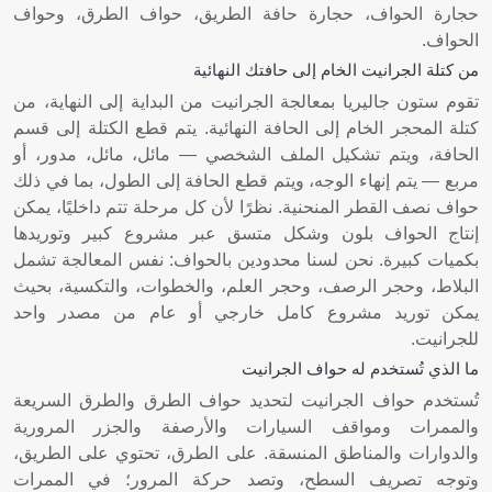
حجارة الحواف، حجارة حافة الطريق، حواف الطرق، وحواف
الحواف.
من كتلة الجرانيت الخام إلى حافتك النهائية
تقوم ستون جاليريا بمعالجة الجرانيت من البداية إلى النهاية، من
كتلة المحجر الخام إلى الحافة النهائية. يتم قطع الكتلة إلى قسم
الحافة، ويتم تشكيل الملف الشخصي — مائل، مائل، مدور، أو
مربع — يتم إنهاء الوجه، ويتم قطع الحافة إلى الطول، بما في ذلك
حواف نصف القطر المنحنية. نظرًا لأن كل مرحلة تتم داخليًا، يمكن
إنتاج الحواف بلون وشكل متسق عبر مشروع كبير وتوريدها
بكميات كبيرة. نحن لسنا محدودين بالحواف: نفس المعالجة تشمل
البلاط، وحجر الرصف، وحجر العلم، والخطوات، والتكسية، بحيث
يمكن توريد مشروع كامل خارجي أو عام من مصدر واحد
للجرانيت.
ما الذي تُستخدم له حواف الجرانيت
تُستخدم حواف الجرانيت لتحديد حواف الطرق والطرق السريعة
والممرات ومواقف السيارات والأرصفة والجزر المرورية
والدوارات والمناطق المنسقة. على الطرق، تحتوي على الطريق،
وتوجه تصريف السطح، وتصد حركة المرور؛ في الممرات