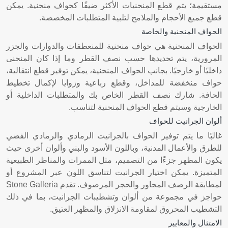
مستقيمة؛ يتم قطع المنحنيات الأكثر ضيقًا كحواف منحنية. يمكن
قطع جميع الأحجام والملامح لتلبية المتطلبات المخصصة.
الحواف المنحنية والخاصة
الحواف المنحنية هي حواف منحنية للمنعطفات والدوارات والجزر
المرورية، يتم تحديدها حسب نصف القطر وما إذا كان المنحنى
داخليًا أو خارجيًا. بجانب الحواف المنحنية، يمكن توفير قطع انتقالية،
حواف منخفضة للمداخل، وقطع رباعية وزوايا لإكمال تخطيط
الحافة. شارك نصف القطر الخاص بك والمتطلبات الداخلية أو
الخارجية وسيتم قطع الحواف المنحنية لتناسب.
ألوان الجرانيت للحواف
غالبًا ما يتم توفير الحواف بالجرانيت الرمادي والرمادي الفضي
للطرق والأعمال المدنية، وباللون الأسود والبني وألوان أخرى حيث
يكون المظهر جزءًا من التصميم، مثل الممرات والمناظر الطبيعية
المتميزة. يمكن اختيار الجرانيت لتناسق اللون عبر المشروع أو
لمطابقة الرصف المجاور والحجر المرصوف. تقدم Stone Galleria
حواجز في مجموعة من ألوان وتشطيبات الجرانيت، بما في ذلك
التشطيب المحروق لمقاومة الانزلاق والمظهر العتيق.
الامتثال والمعايير