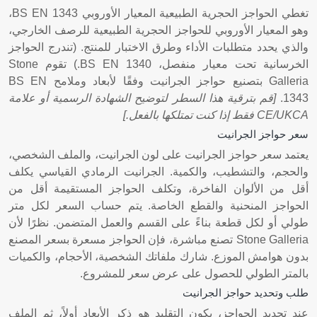
تغطي الحواجز الحجرية الطبيعية المعيار الأوروبي BS EN 1343،
وهو المعيار الأوروبي للحواجز الحجرية الطبيعية للرصف الخارجي،
والذي يحدد متطلبات الأداء وطرق الاختبار للمنتج. (تندرج الحواجز
الخرسانية تحت معيار منفصل، BS EN 1340.) تقوم Stone
Galleria بتصنيع حواجز الجرانيت وفقًا لأبعاد وملامح BS EN
1343.
[قم بترقية هذا السطر لتوضيح الشهادة الرسمية أو علامة
CE/UKCA فقط إذا كنت تمتلكها بالفعل.]
سعر حواجز الجرانيت
يعتمد سعر حواجز الجرانيت على لون الجرانيت، والملف الشخصي،
والحجم، والتشطيب، والكمية. الجرانيت الرمادي القياسي يكلف
أقل من الألوان الفاخرة، وتكلف الحواجز المستقيمة أقل من
الحواجز المنحنية والقطع الخاصة. يتم حساب السعر لكل متر
طولي أو لكل قطعة بناءً على القسم والعمل المتضمن. نظرًا لأن
Stone Galleria تصنع مباشرة، فإن الحواجز مسعرة بسعر المصنع
بدون هوامش الموزع. شارك ملفاتك الشخصية، الأحجام، والكميات
بالمتر الطولي للحصول على عرض سعر للمشروع.
طلب وتحديد حواجز الجرانيت
عند تحديد الحواجز، يكون التقليد هو ذكر الأبعاد أولاً، ثم الملف