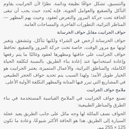
والتنسيق، تشكل حوافًا نظيفة ودائمة. نظرًا لأن الجرانيت يقاوم
التآكل والصقيع والعوامل الجوية، فإنه يُحدد حيث يجب أن تبقى
الحافة تحت حركة المرور والتعرض لعقود، وحيث يهم المظهر —
المناظر التراثية، التطورات الفاخرة، والمساحات العامة.
حواف الجرانيت مقابل حواف الخرسانة
حواف الخرسانة أرخص في الشراء ولكنها تتآكل، وتتشقق، وتغير
لونها مع مرور الوقت، خاصة تحت حركة المرور والصقيع. تحافظ
حواف الجرانيت على حافتها ومظهرها لعقود وغالبًا ما يتم رفعها
وإعادة استخدامها عند إعادة بناء الطريق. بالنسبة لتكلفة الحياة
الكاملة، والمناطق التراثية، والأعمال المتميزة، يعتبر الجرانيت هو
الخيار طويل الأمد؛ ولهذا السبب يتم تحديد حواف الحجر الطبيعي
في المشاريع التي تبرر فيها المتانة والمظهر التكلفة الأولية الأعلى.
ملامح حواف الجرانيت
تصنع حواف الجرانيت في الملامح القياسية المستخدمة في بناء
الطرق والمناظر الطبيعية:
الحواف نصف المائلة لها وجه مائل على جانب الطريق يعيد عجلة
السيارة إلى الطريق. هذا هو الحافة الأكثر شيوعًا، وعادة ما تكون
125 × 255 مم.