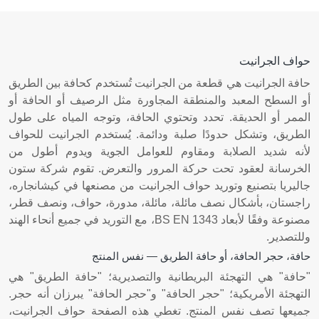
حواف الجرانيت
حافة الجرانيت هي قطعة من الجرانيت تُستخدم كحافة بين الطريق
أو السطح المعبد والمنطقة المجاورة مثل الرصيف أو الحافة أو
الممر أو الحديقة. تحدد وتحتوي الحافة، وتوجه المياه على طول
الطريق، وتشكل حدودًا صلبة ودائمة. يُستخدم الجرانيت للحواف
لأنه شديد الصلابة ومقاوم للعوامل الجوية ويدوم أطول من
الخرسانة لعقود تحت حركة المرور والتعرض. تقوم شركة ستون
جاليريا بتصنيع وتوريد حواف الجرانيت من مصنعها في كيشانجاره،
راجستان، بأشكال نصف مائلة، مائلة، مدورة، حواف، ونصف قطر،
مصنوعة وفقًا لأبعاد BS EN 1343، مع التوريد في جميع أنحاء الهند
وللتصدير.
حافة، حجر الحافة، أو حافة الطريق — نفس المنتج
"حافة" هي التهجئة البريطانية والتصديرية؛ "حافة الطريق" هي
التهجئة الأمريكية؛ "حجر الحافة" و"حجر الحافة" يبرزان أنه حجر.
جميعها تصف نفس المنتج. تغطي هذه الصفحة حواف الجرانيت،