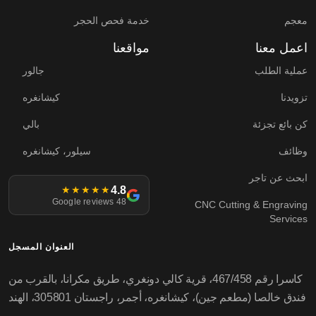
معجم
خدمة فحص الحجر
اعمل معنا
مواقعنا
عملية الطلب
جالور
تزويدنا
كيشانغره
كن بائع تجزئة
بالي
وظائف
سيلور، كيشانغره
ابحث عن تاجر
4.8
★★★★★
48 Google reviews
CNC Cutting & Engraving
Services
العنوان المسجل
كاسرا رقم 467/458، قرية كالي دونغري، طريق مكرانا، بالقرب من
فندق خالصا (مطعم جين)، كيشانغره، أجمر، راجستان 305801، الهند