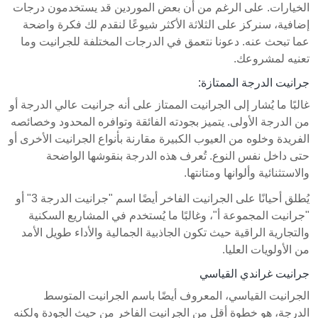
الخيارات. على الرغم من أن بعض الموردين قد يستخدمون درجات
إضافية، سنركز على الثلاثة الأكثر شيوعًا لنقدم لك فكرة واضحة
عما تبحث عنه. دعونا نتعمق في الدرجات المختلفة للجرانيت وما
تعنيه لمشروعك.
جرانيت الدرجة الممتازة:
غالبًا ما يُشار إلى الجرانيت الممتاز على أنه جرانيت عالي الدرجة أو
من الدرجة الأولى. يتميز بجودته الفائقة وتوافره المحدود وخصائصه
الفريدة وخلوه من العيوب الكبيرة مقارنة بأنواع الجرانيت الأخرى أو
حتى داخل نفس النوع. تُعرف هذه الدرجة بنقوشها الواضحة
والاستثنائية وألوانها ومتانتها.
يُطلق أحيانًا على الجرانيت الفاخر أيضًا اسم "جرانيت الدرجة 3" أو
"جرانيت المجموعة أ"، وغالبًا ما يُستخدم في المشاريع السكنية
والتجارية الراقية حيث تكون الجاذبية الجمالية والأداء طويل الأمد
من الأولويات العليا.
جرانيت غراندي القياسي
الجرانيت القياسي، المعروف أيضًا باسم الجرانيت المتوسط
الدرجة، هو خطوة أقل من الجرانيت الفاخر من حيث الجودة ولكنه