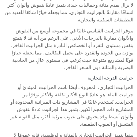
لا يزال يقدم متانة وجماليات جيدة. يتميز عادةً بنقوش وألوان أكثر
اتساقًا مقارنةً بالجرانيت التجاري، مما يجعله خيارًا شائعًا للعديد من
التطبيقات السكنية والتجارية.
يتوفر الجرانيت القياسي غالبًا في مجموعة أوسع من النقوش
والألوان مقارنةً بالدرجات الأدنى، على الرغم من أنه قد لا يتمتع
بنفس مستوى التفرد أو الخصائص النادرة مثل الجرانيت الفاخر.
يوازن بين الجودة والقدرة على تحمل التكاليف، مما يجعله خيارًا
قويًا لمشاريع متنوعة حيث يُرغب في مستوى عالٍ من الجاذبية
البصرية والمتانة دون السعر الفاخر.
جرانيت الدرجة التجارية
الجرانيت التجاري، المعروف أيضًا باسم الجرانيت المبتدئ أو
جرانيت البناء، هو عادةً النوع الأكثر تكلفة والأكثر توفرًا من
الجرانيت. يُستخدم غالبًا في المشاريع ذات الميزانية المحدودة أو
المشاريع ذات الحجم الكبير. يتميز هذا الجرانيت عادةً بنقوش
وألوان أبسط وقد يحتوي على عيوب مرئية أكثر، مثل القوام غير
المتسق أو العيوب الطفيفة.
بينما يتميز الجرانيت التجاري بالمتانة والوظيفية، فإنه عمومًا لا