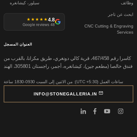
وظائف
سيلور، كيشانغره
ابحث عن تاجر
4.8
★★★★★
48 Google reviews
CNC Cutting & Engraving
Services
العنوان المسجل
كاسرا رقم 467/458، قرية كالي دونغري، طريق مكرانا، بالقرب من
فندق خالصا (مطعم جين)، كيشانغره، أجمر، راجستان 305801، الهند
ساعات العمل (UTC +5:30): من الاثنين إلى السبت 0930-1830 ساعة
INFO@STONEGALLERIA.IN