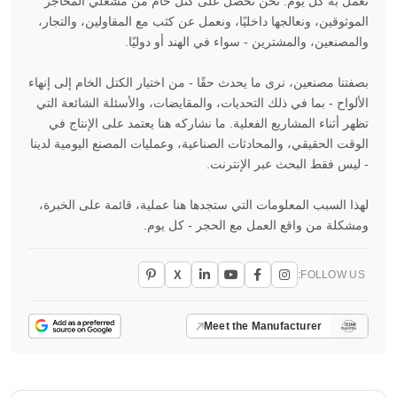
نعمل به كل يوم. نحن نحصل على كتل خام من مشغلي المحاجر
الموثوقين، ونعالجها داخليًا، ونعمل عن كثب مع المقاولين، والتجار،
والمصنعين، والمشترين - سواء في الهند أو دوليًا.
بصفتنا مصنعين، نرى ما يحدث حقًا - من اختيار الكتل الخام إلى إنهاء
الألواح - بما في ذلك التحديات، والمقايضات، والأسئلة الشائعة التي
تظهر أثناء المشاريع الفعلية. ما نشاركه هنا يعتمد على الإنتاج في
الوقت الحقيقي، والمحادثات الصناعية، وعمليات المصنع اليومية لدينا
- ليس فقط البحث عبر الإنترنت.
لهذا السبب المعلومات التي ستجدها هنا عملية، قائمة على الخبرة،
ومشكلة من واقع العمل مع الحجر - كل يوم.
X
FOLLOW US:
Meet the Manufacturer