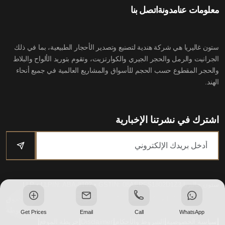
معلومات عنا
مدونة
اتصل بنا
ستون غاليريا هي شركة هندية لتصنيع وتصدير الأحجار الطبيعية، بما في ذلك
الجرانيت والرمل والحجر الجيري والكوارتزيت، وتقوم بتوريد الألواح والبلاط
والحجر المقطوع حسب الحجم للأسواق والمشاريع العالمية في جميع أنحاء
الهند.
اشترك في نشرتنا الإخبارية
ستون جاليريا LLP
• LLPIN: ABA-8192 • GSTIN: 08AERFS1802D1Z3
حقوق الطبع والنشر © 1995-2025 ستون جاليريا LLP. جميع الحقوق
محفوظة
Get Prices
Email
Call
WhatsApp
|
|
|
|
|
سياسة الخصوصية
الشروط والأحكام
Disclaimer
خريطة الموقع