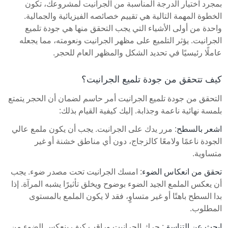
بمجرد اختيار الدرجة المناسبة من الجرانيت لمشروعك، تكون
الخطوة المهمة التالية هي تقييم خصائصه الفيزيائية والجمالية.
واحدة من أولى الأشياء التي يجب التحقق منها هي جودة تلميع
الجرانيت. يؤثر التلميع على مظهر الجرانيت ونعومته، مما يجعله
عاملًا رئيسيًا في تحديد الشكل والمظهر العام للحجر.
كيف تتحقق من جودة تلميع الجرانيت؟
التحقق من جودة تلميع الجرانيت أمر حاسم لضمان أن الحجر يتمتع
بلمسة نهائية ناعمة وجذابة. إليك كيفية القيام بذلك:
اشعر بالسطح
: مرر يدك على الجرانيت. يجب أن يكون ملمع عالي
الجودة ناعمًا ولامعًا كالزجاج، دون أي مناطق خشنة أو غير
متساوية.
تحقق من انعكاس الضوء
: امسك الجرانيت تحت مصدر ضوء. يجب
أن يعكس الملمع الجيد الضوء بوضوح ويخلق تأثيرًا يشبه المرآة. إذا
بدا السطح باهتًا أو غير متساوٍ، فقد لا يكون الملمع بالمستوى
المطلوب.
ابحث عن التناسق
: حرك الجرانيت وراقب كيف ينعكس الضوء من