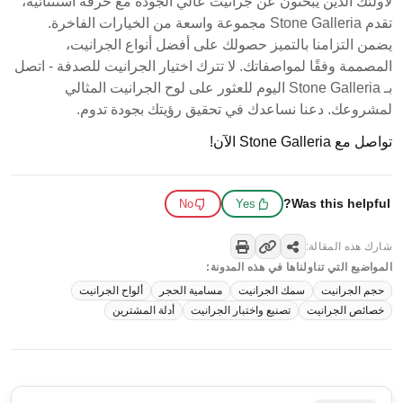
لأولئك الذين يبحثون عن جرانيت عالي الجودة مع حرفة استثنائية،
تقدم Stone Galleria مجموعة واسعة من الخيارات الفاخرة.
يضمن التزامنا بالتميز حصولك على أفضل أنواع الجرانيت،
المصممة وفقًا لمواصفاتك. لا تترك اختيار الجرانيت للصدفة - اتصل
بـ Stone Galleria اليوم للعثور على لوح الجرانيت المثالي
لمشروعك. دعنا نساعدك في تحقيق رؤيتك بجودة تدوم.
تواصل مع Stone Galleria الآن!
Was this helpful?
No
Yes
شارك هذه المقالة:
المواضيع التي تناولناها في هذه المدونة:
حجم الجرانيت
سمك الجرانيت
مسامية الحجر
ألواح الجرانيت
خصائص الجرانيت
تصنيع واختبار الجرانيت
أدلة المشترين