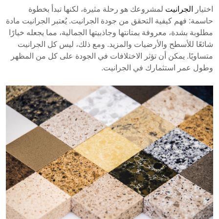
الدرجة. يوضح هذا الدليل كيفية تقييم الجرانيت من خلال
اختيار
الجرانيت
لمشروعك هو رحلة مثيرة، لكنها تبدأ بخطوة
التصنيف، جودة التلميع، السماكة، المسامية، والسلامة
حاسمة: فهم كيفية التحقق من جودة الجرانيت. يُعتبر الجرانيت مادة
الهيكلية لضمان اختيار مناسب للمشاريع.
مطلوبة بشدة، معروفة بمتانتها وجاذبيتها الجمالية، مما يجعله خيارًا
يتم تصنيف الجرانيت إلى ثلاث درجات: ممتازة،
شائعًا للأسطح والأرضيات والمزيد. ومع ذلك، ليس كل الجرانيت
متساويًا. يمكن أن تؤثر الاختلافات في الجودة على كل من المظهر
قياسية، وتجارية، كل منها يتميز بخصائص جودة
وطول عمر استثمارك في الجرانيت.
مميزة.
تشمل الفحوصات الرئيسية للجودة تقييم التلميع،
السماكة، المسامية، والفحص البصري للعيوب.
فهم جودة الجرانيت يساعد في ضمان المتانة
والجاذبية الجمالية لمختلف التطبيقات.
معرفة كيفية تقييم جودة الجرانيت أمر ضروري لاتخاذ
قرارات شراء مستنيرة.