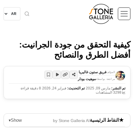
كيفية التحقق من جودة الجرانيت:
أفضل الطرق والنصائح
فريق ستون غاليريا
المؤلف
موهيت بودار
مراجعة بواسطة
تم النشر:
مارس 09, 2025
·
تم التحديث:
فبراير 24, 2026
·
8 دقيقة قراءة
·
3298 المشاهدات
Show
النقاط الرئيسية
▾
by Stone Galleria AI
يتطلب اختيار الجرانيت فهم جودته التي تختلف حسب