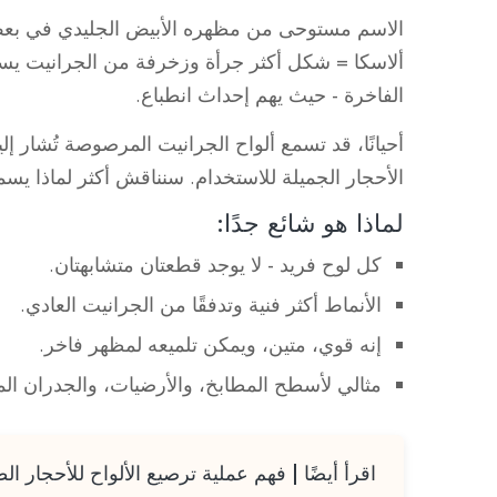
الاسم مستوحى من مظهره الأبيض الجليدي في بعض ا
ألاسكا = شكل أكثر جرأة وزخرفة من الجرانيت يست
الفاخرة - حيث يهم إحداث انطباع.
أحيانًا، قد تسمع ألواح الجرانيت المرصوصة تُشار إ
الأحجار الجميلة للاستخدام. سنناقش أكثر لماذا ي
لماذا هو شائع جدًا:
كل لوح فريد - لا يوجد قطعتان متشابهتان.
الأنماط أكثر فنية وتدفقًا من الجرانيت العادي.
إنه قوي، متين، ويمكن تلميعه لمظهر فاخر.
مثالي لأسطح المطابخ، والأرضيات، والجدران المم
اقرأ أيضًا |
فهم عملية ترصيع الألواح للأحجار الط