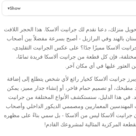
Show
▾
 من الهند والبرازيل، هو نوع فريد من الجرانيت
 الكبيرة. يزداد شعبيته بين أصحاب المنازل والمصممين
يل منزلك، دعنا نقدم لك جرانيت ألاسكا. هذا الحجر اللافت
بيقات متنوعة مثل أسطح العمل والأرضيات. كل لوح فريد
ان بالهند وفي البرازيل - أصبح بسرعة مفضلاً بين أصحاب
اخلية.
انيت ألاسكا مميزًا جدًا؟ على عكس الجرانيت التقليدي،
 مختلفة، فإن كل قطعة من جرانيت ألاسكا فريدة تمامًا،
يت التقليدي بسبب نقوشه الفريدة وكريستالاته الكبيرة.
كن العثور عليها في أي مكان آخر.
على الرغم من أن اسمه يوحي بأصل ألاسكي.
يبرز جرانيت ألاسكا كخيار رائع لأي شخص يتطلع إلى إضافة
في ذلك أسطح العمل والأرضيات والجدران المميزة.
مطبخك، أو تصميم حمام فاخر، أو إنشاء جدار مميز، يمكن
له خيارًا مفضلًا لتصميم المنازل الفاخرة.
. في هذا الدليل، سنستكشف الأنواع المختلفة من جرانيت
ب المهندسين المعماريين ومصممي الديكور الداخلي وأصحاب
 جرانيت ألاسكا ليس من ألاسكا - بل سمي بناءً على مظهره
القطعة المركزية المثالية لمشروعك القادم!