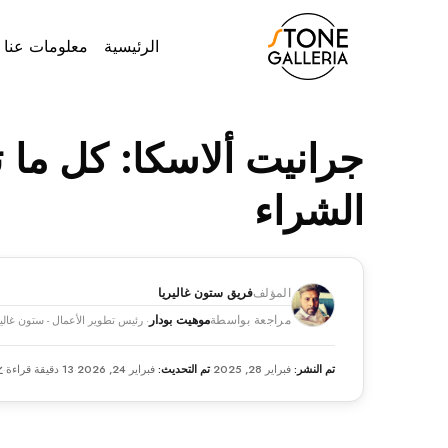
الرئيسية
معلومات عنا
جرانيت ألاسكا: كل ما 
الشراء
المؤلف
فريق ستون غاليريا
مراجعة بواسطة
موهيت بودار
· رئيس تطوير الأعمال - ستون غاليري
تم النشر:
فبراير 28, 2025
·
تم التحديث:
فبراير 24, 2026
·
13 دقيقة قراءة
·