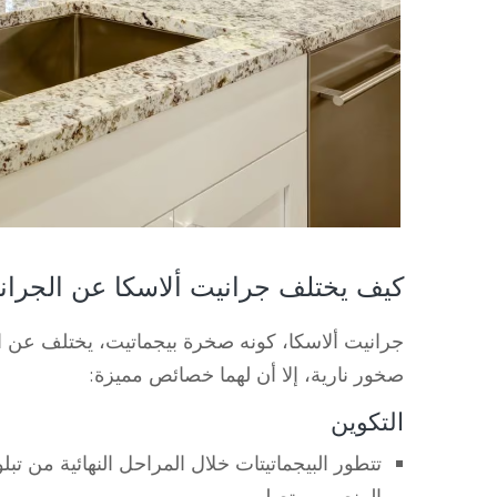
كيف يختلف جرانيت ألاسكا عن الجراني
جرانيت ألاسكا، كونه صخرة بيجماتيت، يختلف عن الج
صخور نارية، إلا أن لهما خصائص مميزة:
التكوين
تتطور البيجماتيتات خلال المراحل النهائية من تب
المنصهر ويتصلب.