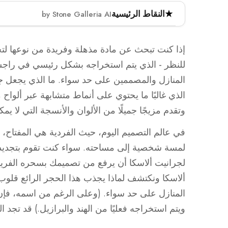
النقاط الرئيسية
by Stone Galleria AI
جرانيت ألاسكا، الذي يتم استخراجه بشكل رئيسي
البيجماتيت المعروف بنقوشه اللافتة وكريستالاته
إذا كنت تبحث عن مادة مذهلة وفريدة من نوعها لتحو
لمظهره المميز ومتانته، مما يجعله مناسبًا لتط
للنظر - الذي يتم استخراجه بشكل رئيسي في راجست
من نوعه، مما يوفر لمسة شخصية للمساحات الد
المنازل والمصممين على حد سواء. ما الذي يجعل جر
الذي غالبًا ما يحتوي على أنماط متشابهة عبر ألواح
جرانيت ألاسكا هو حجر بيجماتيت، يختلف عن الجران
وتقدم مزيجًا جميلًا من الألوان والأنسجة التي لا يم
يتم استخراجه بشكل رئيسي في الهند والبرازيل، 
في عالم التصميم اليوم، حيث الفردية هي المفتاح، 
جرانيت ألاسكا شائع في التطبيقات الفاخرة، بما 
لمسة شخصية إلى مساحته. سواء كنت تقوم بتجديد 
يقدم جرانيت ألاسكا جمالية فريدة ومتانة، مما يجع
لجرانيت ألاسكا أن يرفع من تصميمك بسحره الفريد
ألاسكا ونكتشف لماذا يجذب هذا الحجر الرائع قلو
المنازل على حد سواء. (وعلى الرغم من اسمه، فإن
ويتم استخراجه فعليًا من الهند والبرازيل.) قد تجد 