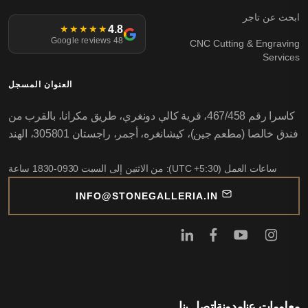
ابحث عن تاجر
4.8
★★★★★
48 Google reviews
CNC Cutting & Engraving
Services
العنوان المسجل
كاسرا رقم 467/458، قرية كالي دونغري، طريق مكرانا، بالقرب من
فندق خالصا (مطعم جين)، كيشانغره، أجمر، راجستان 305801، الهند
ساعات العمل (UTC +5:30): من الاثنين إلى السبت 0930-1830 ساعة
INFO@STONEGALLERIA.IN
معلومات عنا
مدونة
اتصل بنا