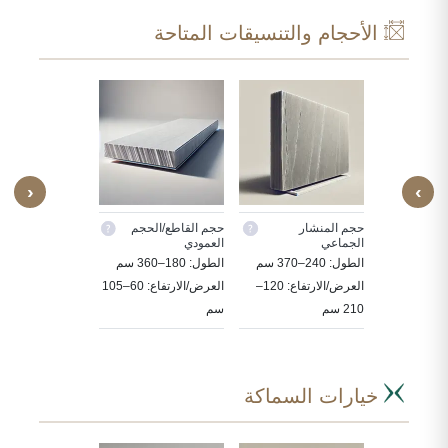
الأحجام والتنسيقات المتاحة
‹
›
ص
حجم المنشار
حجم القاطع/الحجم
بلاط
الجماعي
العمودي
ة الحجر
30X30, 60X30,
الطول: 240–370 سم
الطول: 180–360 سم
ددة حسب
, 80X80, 90X60
العرض/الارتفاع: 120–
العرض/الارتفاع: 60–105
سم
210 سم
سم
خيارات السماكة