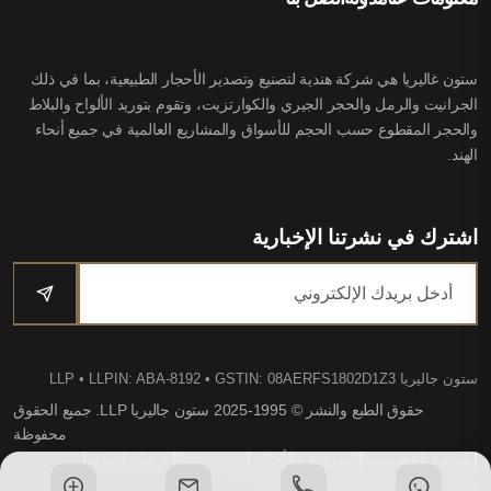
ستون غاليريا هي شركة هندية لتصنيع وتصدير الأحجار الطبيعية، بما في ذلك
الجرانيت والرمل والحجر الجيري والكوارتزيت، وتقوم بتوريد الألواح والبلاط
والحجر المقطوع حسب الحجم للأسواق والمشاريع العالمية في جميع أنحاء
الهند.
اشترك في نشرتنا الإخبارية
ستون جاليريا LLP
• LLPIN: ABA-8192 • GSTIN: 08AERFS1802D1Z3
حقوق الطبع والنشر © 1995-2025 ستون جاليريا LLP. جميع الحقوق
محفوظة
|
|
|
|
|
سياسة الخصوصية
الشروط والأحكام
Disclaimer
خريطة الموقع
Website by Dovio Technologies