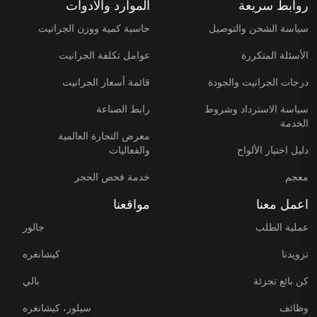
روابط سريعة
الموارد والأدوات
سياسة الشحن والتوصيل
حاسبة كمية ووزن الجرانيت
الأسئلة المتكررة
عوامل تكلفة الجرانيت
درجات الجرانيت والجودة
قائمة أسعار الجرانيت
سياسة الاسترداد وشروط
رابط الصناعة
الخدمة
معرض التجارة العالمية
دليل اختيار الألواح
والفعاليات
معجم
خدمة فحص الحجر
اعمل معنا
مواقعنا
عملية الطلب
جالور
تزويدنا
كيشانغره
كن بائع تجزئة
بالي
وظائف
سيلور، كيشانغره