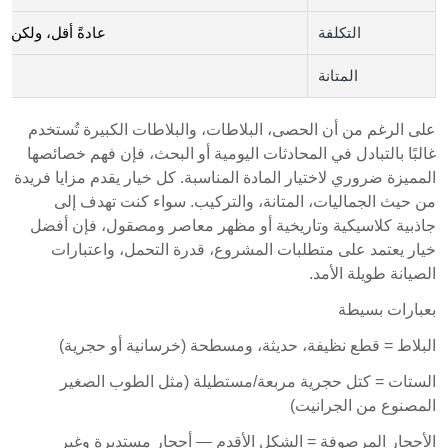
التكلفة
عادةً أقل، ولكن ق
المتانة
على الرغم من أن الحصى، البلاطات، والبلاطات الكبيرة تُستخدم
غالبًا بالتبادل في المحادثات اليومية أو البحث، فإن فهم خصائصها
المميزة ضروري لاختيار المادة المناسبة. كل خيار يقدم مزايا فريدة
من حيث الجماليات، المتانة، والتركيب. سواء كنت تهدف إلى
جاذبية كلاسيكية وتاريخية أو مظهر معاصر ومصقول، فإن أفضل
خيار يعتمد على متطلبات المشروع، قدرة التحمل، واعتبارات
الصيانة طويلة الأمد.
بعبارات بسيطة
البلاط = قطع نظيفة، حديثة، ومسطحة (خرسانية أو حجرية)
الستات = كتل حجرية مربعة/مستطيلة (مثل الطوب الصغير
المصنوع من الجرانيت)
الأحجار المرصوفة = الشكل الأقدم — أحجار مستديرة وغير