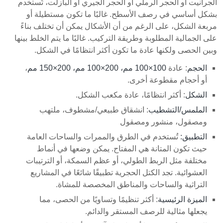
الجرانيت أو الحجر الرملي أو الحجر الجيري أو البازلت، تُستخدم
بشكل أساسي في رصف الأسطح. غالبًا ما تكون مستطيلة أو
مربعة الشكل، على الرغم من أن الأشكال يمكن أن تختلف بناءً
على الجمالية المطلوبة وطريقة التركيب. غالبًا ما يتم الخلط بينها
وبين الحصى ولكنها عادة ما تكون أكثر انتظامًا في الشكل.
الحجم
: عادة
100×100 مم، 200×100 مم، 200×150 مم
،
أو أحجام مقطوعة أخرى.
الشكل
: أكثر انتظامًا، عادة مكعب الشكل.
الملمس/التشطيب
: انشقاق طبيعي/مشطوف، ملتهب
ومصقول، منشور ومصقول
التطبيق:
تُستخدم في الطرق والممرات والساحات العامة
حيث تكون المتانة هي المفتاح. يمكن وضعها في أنماط
مختلفة مثل الربط الطولي، أو عظم السمكة، أو الترتيبات
العشوائية. تجد الكتل الحجرية تطبيقًا شائعًا في المشاريع
التراثية والساحات والمناطق المخصصة للمشاة.
الميزة الرئيسية
: أكثر تنظيمًا وتساويًا من الحصى، مما
يجعلها مثالية للرصف المستقر والدائم.