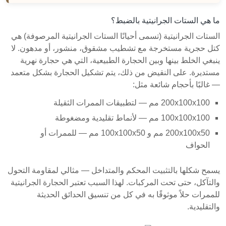
ما هي الستات الجرانيتية بالضبط؟
الستات الجرانيتية (تسمى أحيانًا الستات الجرانيتية المرصوفة) هي
كتل حجرية مستخرجة مع تشطيب مشقوق، منشور، أو مدهون. لا
ينبغي الخلط بينها وبين الحجارة الطبيعية، التي هي حجارة نهرية
مستديرة. على النقيض من ذلك، يتم تشكيل الحجارة بشكل متعمد
— غالبًا بأحجام شائعة مثل:
200x100x100 مم — لتطبيقات الممرات الثقيلة
100x100x100 مم — لأنماط تقليدية ومضغوطة
200x100x50 مم و 100x100x50 مم — للممرات أو
الحواف
يسمح شكلها بالتثبيت المحكم والمتداخل — مثالي لمقاومة التحول
والتآكل، حتى تحت المركبات. لهذا السبب تعتبر الحجارة الجرانيتية
للممرات حلاً موثوقًا به في كل من تنسيق الحدائق الحديثة
والتقليدية.