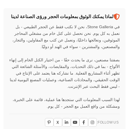
لماذا يمكنك الوثوق بمعلومات الحجر ورؤى الصناعة لدينا
في Stone Galleria، نحن لا نكتب فقط عن الحجر الطبيعي - بل
نعمل به كل يوم. نحن نحصل على كتل خام من مشغلي المحاجر
الموثوقين، ونعالجها داخليًا، ونعمل عن كثب مع المقاولين، والتجار،
والمصنعين، والمشترين - سواء في الهند أو دوليًا.
بصفتنا مصنعين، نرى ما يحدث حقًا - من اختيار الكتل الخام إلى إنهاء
الألواح - بما في ذلك التحديات، والمقايضات، والأسئلة الشائعة التي
تظهر أثناء المشاريع الفعلية. ما نشاركه هنا يعتمد على الإنتاج في
الوقت الحقيقي، والمحادثات الصناعية، وعمليات المصنع اليومية لدينا
- ليس فقط البحث عبر الإنترنت.
لهذا السبب المعلومات التي ستجدها هنا عملية، قائمة على الخبرة،
ومشكلة من واقع العمل مع الحجر - كل يوم.
X
FOLLOW US: