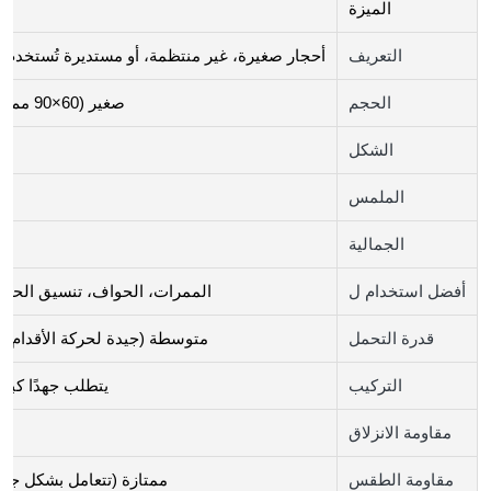
الميزة
التعريف
أحجار صغيرة، غير منتظمة، أو مستديرة تُستخدم
الحجم
صغير (60×90 مم، 100×100 مم، 200×100 مم)
الشكل
الملمس
الجمالية
أفضل استخدام ل
الممرات، الحواف، تنسيق الحد
قدرة التحمل
متوسطة (جيدة لحركة الأقدام و
التركيب
يتطلب جهدًا كبي
مقاومة الانزلاق
مقاومة الطقس
ممتازة (تتعامل بشكل جيد 