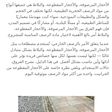
بالحجر الطبيعي، لكل منها خصائص وتطبيقات فريدة.
الأحجار المرصوفة، والأحجار المقطوعة، والبلاط هي جميعها أنواع
الحصى هي حجارة صغيرة وغير منتظمة، الكتل هي قطع
من مواد الرصف الحجرية الطبيعية، لكنها تختلف في الحجم
حجرية مقطوعة بشكل موحد، والألواح هي حجارة مسطحة
والشكل والتطبيقات النموذجية. سواء كنت مهندسًا معماريًا
ومعالجة. فهم هذه الاختلافات ضروري لاختيار المادة
للمناظر الطبيعية، أو ممثلًا للبلدية، أو مشاركًا في تصميم المدن،
المناسبة لمشاريع تنسيق الحدائق والتصميم الحضري.
فإن فهم الفرق بين الأحجار المرصوفة، والأحجار المقطوعة،
الحصى هي حجارة صغيرة ومستديرة تستخدم
والبلاط أمر بالغ الأهمية لاختيار مادة الرصف المناسبة للمشروع.
للممرات وتنسيق الحدائق.
عندما يتعلق الأمر بالرصف الخارجي، تُستخدم مصطلحات مثل
الأحجار المرصوفة، والأحجار المقطوعة، والبلاط بشكل متبادل
الكتل هي قطع حجرية مثالية للرصف المتين في
غالبًا — لكنها ليست نفسها. لكل منها خصائص فريدة تؤثر على
المناطق ذات الحركة المرورية العالية.
أدائها وأين تناسب بشكل أفضل. في هذا الدليل، نشرح الفروق،
الألواح هي حجارة مسطحة ومعالجة مصممة
حالات الاستخدام، ونلقي نظرة خاصة على الأحجار المقطوعة من
للاستخدام الخارجي وسهلة التركيب.
الجرانيت، واحدة من أكثر مواد الرصف موثوقية اليوم.
التعرف على الفروق بين الحصى، الكتل، والألواح أمر حاسم
لاختيار المواد بشكل فعال في تنسيق الحدائق والتصميم
الحضري.