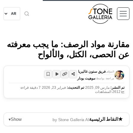
مقارنة مواد الرصف: ما يجب معرفته
عن الحصى، الكتل، والألواح
فريق ستون غاليريا
المؤلف
موهيت بودار
مراجعة بواسطة
تم النشر:
مارس 09, 2025
·
تم التحديث:
فبراير 23, 2026
·
7 دقيقة قراءة
·
2612 المشاهدات
Show
النقاط الرئيسية
▾
by Stone Galleria AI
الحصى، الكتل، والألواح هي أنواع متميزة من مواد الرصف