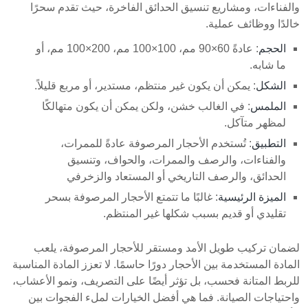
والفناءات، ومشاريع تنسيق الحدائق الفاخرة، حيث تقدم سحرًا
خالدًا ووظائف عملية.
الحجم
: عادةً 60×90 مم، 100×100 مم، 200×100 مم، أو
ما شابه.
الشكل
: يمكن أن يكون غير منتظم، مستدير، أو مربع قليلاً.
الملمس
: في الغالب خشن، ولكن يمكن أن يكون متهالكًا
لمظهر متآكل.
التطبيق
: تُستخدم الأحجار المرصوفة عادةً للممرات،
والفناءات، والرصف والممرات، والحواف، وتنسيق
الحدائق، والرصف التاريخي أو المستعاد والزخرفي
الميزة الرئيسية
: غالبًا ما تتمتع الأحجار المرصوفة بسحر
تقليدي أو قديم بسبب شكلها غير المنتظم.
لضمان تركيب طويل الأمد ومستقر للأحجار المرصوفة، يلعب
المادة المستخدمة بين الأحجار دورًا حاسمًا. لا تعزز المادة المناسبة
للربط المتانة فحسب، بل تؤثر أيضًا على التصريف، ونمو الأعشاب،
واحتياجات الصيانة. فما هي أفضل الخيارات لملء الفجوات بين