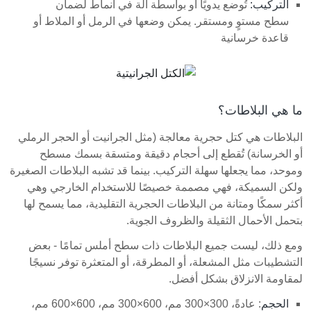
التركيب:
تُوضع يدويًا أو بواسطة آلة في أنماط لضمان
سطح مستوٍ ومستقر. يمكن وضعها في الرمل أو الملاط أو
قاعدة خرسانية
ما هي البلاطات؟
البلاطات هي كتل حجرية معالجة (مثل الجرانيت أو الحجر الرملي
أو الخرسانة) تُقطع إلى أحجام دقيقة ومتسقة بسمك مسطح
وموحد، مما يجعلها سهلة التركيب. بينما قد تشبه البلاطات الصغيرة
ولكن السميكة، فهي مصممة خصيصًا للاستخدام الخارجي وهي
أكثر سمكًا ومتانة من البلاطات الحجرية التقليدية، مما يسمح لها
بتحمل الأحمال الثقيلة والظروف الجوية.
ومع ذلك، ليست جميع البلاطات ذات سطح أملس تمامًا - بعض
التشطيبات مثل المشعلة، أو المطرقة، أو المتعثرة توفر نسيجًا
لمقاومة الانزلاق بشكل أفضل.
الحجم
: عادةً، 300×300 مم، 600×300 مم، 600×600 مم،