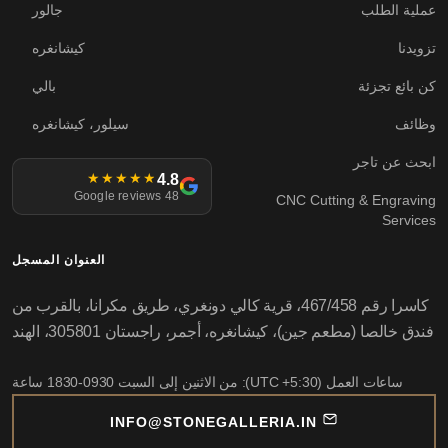
عملية الطلب
جالور
تزويدنا
كيشانغره
كن بائع تجزئة
بالي
وظائف
سيلور، كيشانغره
ابحث عن تاجر
4.8
★★★★★
48 Google reviews
CNC Cutting & Engraving
Services
العنوان المسجل
كاسرا رقم 467/458، قرية كالي دونغري، طريق مكرانا، بالقرب من
فندق خالصا (مطعم جين)، كيشانغره، أجمر، راجستان 305801، الهند
ساعات العمل (UTC +5:30): من الاثنين إلى السبت 0930-1830 ساعة
INFO@STONEGALLERIA.IN