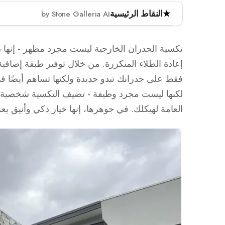
النقاط الرئيسية
by Stone Galleria AI
تعمل تكسية الجدران بالحجر الطبيعي كخيار متين
فوائد مثل مقاومة العوامل الجوية، كفاءة الطاق
تكسية الجدران الخارجية ليست مجرد مظهر - إنها د
الطبيعي ضروري لضمان الأداء الطويل الأمد والجا
إعادة الطلاء المتكررة. من خلال توفير طبقة إضاف
فقط على جدرانك تبدو جديدة ولكنها تساهم أيضًا في
يوفر الحجر الطبيعي المتانة ومقاومة العوامل الجو
لكنها ليست مجرد وظيفة - تضيف التكسية شخصية وملمس
تقدم الأنواع المختلفة من الحجر الطبيعي، مثل الج
العامة لهيكلك. في جوهرها، إنها خيار ذكي وأنيق يعزز
اختيار الحجر المناسب ضروري للتوافق مع المناخ وال
فهم فوائد وصيانة تكسية الجدران بالحجر الطبيع