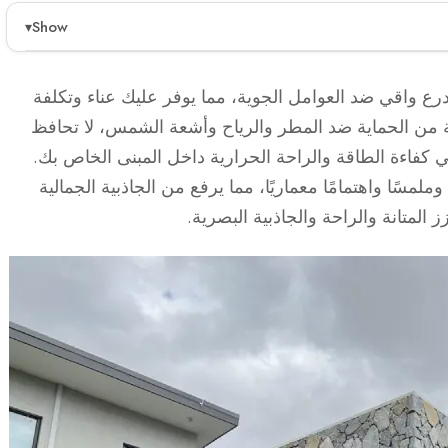
Show
▾
 وجذاب من الناحية الجمالية للتطبيقات الخارجية. توفر
ة، وتنوع في التصميمات. اختيار النوع المناسب من الحجر
رع واقي ضد العوامل الجوية، مما يوفر عليك عناء وتكلفة
ذبية البصرية.
ية من الحماية ضد المطر والرياح وأشعة الشمس، لا تحافظ
 كفاءة الطاقة والراحة الحرارية داخل المبنى الخاص بك.
ية، مما يقلل من احتياجات الصيانة بمرور الوقت.
ًا واهتمامًا معماريًا، مما يرفع من الجاذبية الجمالية
رانيت والحجر الجيري، فوائد جمالية ووظيفية فريدة.
 المتانة والراحة والجاذبية البصرية.
أداء العام للبناء.
ي أمر حيوي لاتخاذ قرارات معمارية مستنيرة.