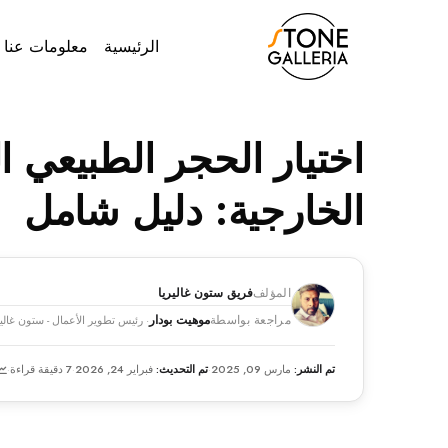
الرئيسية
معلومات عنا
اختيار الحجر الطبيعي 
الخارجية: دليل شامل
المؤلف
فريق ستون غاليريا
مراجعة بواسطة
موهيت بودار
· رئيس تطوير الأعمال - ستون غاليري
تم النشر:
مارس 09, 2025
·
تم التحديث:
فبراير 24, 2026
·
7 دقيقة قراءة
·