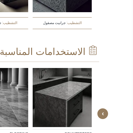
:
جرانيت مطروق
التشطيب:
جرانيت مصقول
التشطيب:
ج
الاستخدامات المناسبة
BATHROOM FLOORI
PANELS, UTILITY
›