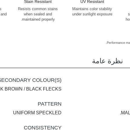
Stain Resistant
UV Resistant
s
Resists common stains
Maintains color stability
 and
when sealed and
under sunlight exposure
s
maintained properly.
ho
Performance may 
نظرة عامة
SECONDARY COLOUR(S)
K BROWN / BLACK FLECKS
PATTERN
UNIFORM SPECKLED
MAL
CONSISTENCY