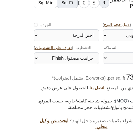
|
€
$
₹
Sq. Mtr
Sq. Ft
:
(
دليل حجم اللوح
)
الجودة:
i
السماكة:
التشطيب: (
)
تعرف على التشطيبات
per sq. ft. (Ex-works, يشمل الضرائب)*
دي من المصنع.
اتصل بنا
للحصول على عرض دقيق.
M):
حمولة شاحنة كاملة/حاوية، حسب الموقع.
ُسمح بأنواع/تشطيبات حجر مختلطة.
راء بكميات صغيرة داخل الهند؟
ابحث عن وكيل
محلي
.