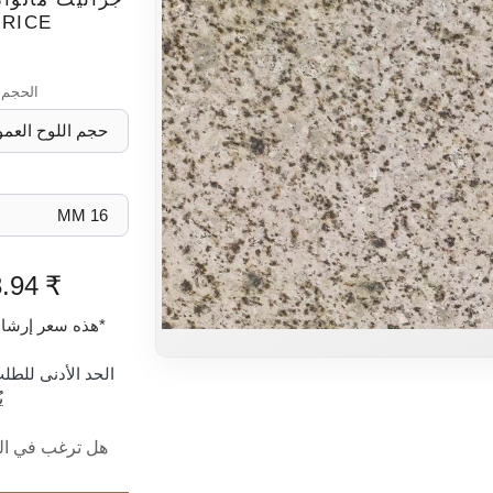
PRICE
الحجم
₹ 73.94
*هذه سعر إرشا
الحد الأدنى للطلب (OQ
ي
هل ترغب في الش