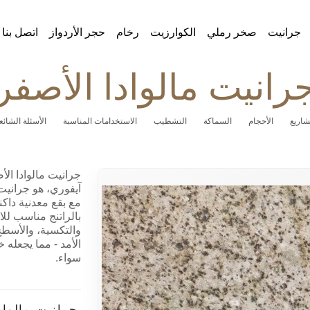
جرانيت
صخر رملي
الكوارزيت
رخام
حجر الأردواز
اتصل بنا
رانيت مالوادا الأصفر
اريع
الأحجام
السماكة
التشطيب
الاستخدامات المناسبة
الأسئلة الشائع
جرانيت مالوادا الأص
آيفوري، هو جرانيت
مع بقع معدنية داكن
بالراتنج مناسب لل
والتكسية، والأسطح،
الأمد - مما يجعله خ
سواء.
جرانيت مالواد