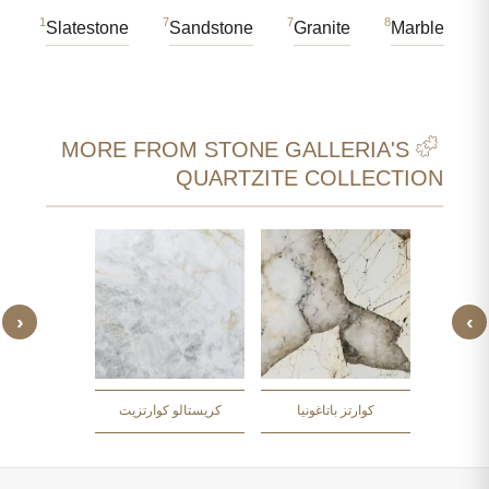
1
7
7
8
Slatestone
Sandstone
Granite
Marble
MORE FROM STONE GALLERIA'S
QUARTZITE COLLECTION
‹
›
يا الوردية
كوزموبوليتا
كوارتز باتاغونيا
كريستالو كوارتزيت