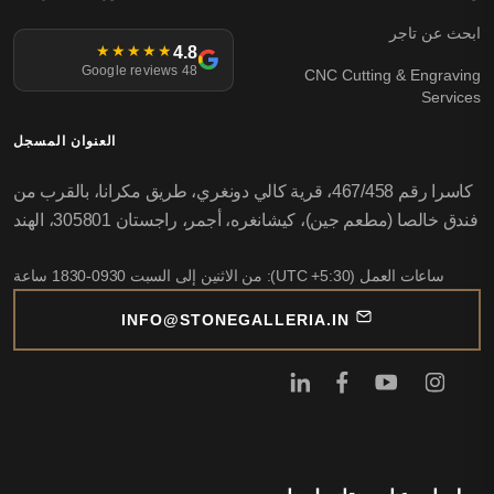
ابحث عن تاجر
4.8
★★★★★
48 Google reviews
CNC Cutting & Engraving
Services
العنوان المسجل
كاسرا رقم 467/458، قرية كالي دونغري، طريق مكرانا، بالقرب من
فندق خالصا (مطعم جين)، كيشانغره، أجمر، راجستان 305801، الهند
ساعات العمل (UTC +5:30): من الاثنين إلى السبت 0930-1830 ساعة
INFO@STONEGALLERIA.IN