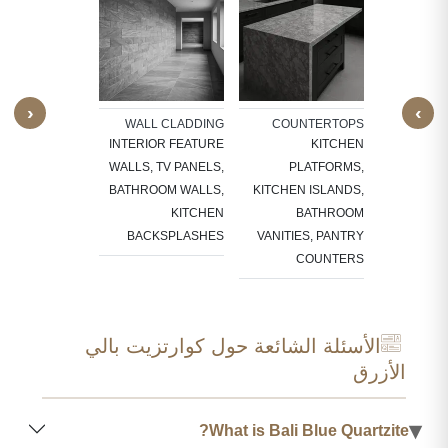
ARCHI
E
WINDO
DOOR
F
‹
›
SU
STAIRCASES
WALL CLADDING
COUNTERTOPS
EADS, RISERS,
INTERIOR FEATURE
KITCHEN
 EDGES, FULL
WALLS, TV PANELS,
PLATFORMS,
STAIRCASES
BATHROOM WALLS,
KITCHEN ISLANDS,
KITCHEN
BATHROOM
BACKSPLASHES
VANITIES, PANTRY
COUNTERS
الأسئلة الشائعة حول كوارتزيت بالي
الأزرق
▾
What is Bali Blue Quartzite?