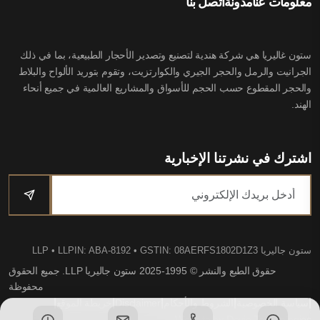
معلومات عنا
مدونة
اتصل بنا
ستون غاليريا هي شركة هندية لتصنيع وتصدير الأحجار الطبيعية، بما في ذلك
الجرانيت والرمل والحجر الجيري والكوارتزيت، وتقوم بتوريد الألواح والبلاط
والحجر المقطوع حسب الحجم للأسواق والمشاريع العالمية في جميع أنحاء
الهند.
اشترك في نشرتنا الإخبارية
ستون جاليريا LLP
• LLPIN: ABA-8192 • GSTIN: 08AERFS1802D1Z3
حقوق الطبع والنشر © 1995-2025 ستون جاليريا LLP. جميع الحقوق
محفوظة
|
|
|
|
|
سياسة الخصوصية
الشروط والأحكام
Disclaimer
خريطة الموقع
Website by Dovio Technologies