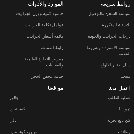
روابط سريعة
الموارد والأدوات
سياسة الشحن والتوصيل
حاسبة كمية ووزن الجرانيت
الأسئلة المتكررة
عوامل تكلفة الجرانيت
درجات الجرانيت والجودة
قائمة أسعار الجرانيت
سياسة الاسترداد وشروط
رابط الصناعة
الخدمة
معرض التجارة العالمية
دليل اختيار الألواح
والفعاليات
معجم
خدمة فحص الحجر
اعمل معنا
مواقعنا
عملية الطلب
جالور
تزويدنا
كيشانغره
كن بائع تجزئة
بالي
وظائف
سيلور، كيشانغره