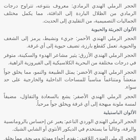
الحجر الرملي الهندي الرمادي: معروف بتنوعه، تتراوح درجات
الرمادي من الظلال الباردة إلى الدافئة، مما يكمل مختلف
الجماليات التصميمية، من التقليدي إلى الحديث.
الألوان الجريئة والحيوية
الحجر الرملي الهندي الأحمر: جريء ونشيط، يرمز إلى الشغف
والحيوية. تعمل كقطع بارزة، تضيف حيوية إلى أي غرفة.
الحجر الرملي الهندي الأزرق: يثير مشاعر الهدوء والسكينة، متوفر
في درجات مختلفة من البحرية الكلاسيكية إلى الفيروزية الزاهية.
الحجر الرملي الهندي الأخضر: يمثل الطبيعة والنمو، مما يخلق جواً
منعشاً ومتناغماً مناسباً للمساحات الداخلية والخارجية على حد
سواء.
الحجر الرملي الهندي الأصفر: يشع بالسعادة والتفاؤل، مضيفاً
لمسة ملونة مبهجة إلى أي غرفة ويخلق جواً مرحباً.
الألوان الباستيلية
الحجر الرملي الهندي الوردي الناعم: يعبر عن إحساس بالرومانسية
والرقة، وغالباً ما يستخدم في الديكور الأنثوي أو الشابي الشيك.
الحجر الرملي الهندي اللافندر: يقدم أجواء مهدئة ومريحة، مما يخلق