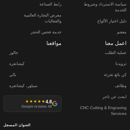
سياسة الاسترداد وشروط
رابط الصناعة
الخدمة
معرض التجارة العالمية
دليل اختيار الألواح
والفعاليات
معجم
خدمة فحص الحجر
اعمل معنا
مواقعنا
عملية الطلب
جالور
تزويدنا
كيشانغره
كن بائع تجزئة
بالي
وظائف
سيلور، كيشانغره
ابحث عن تاجر
4.8
★★★★★
48 Google reviews
CNC Cutting & Engraving
Services
العنوان المسجل