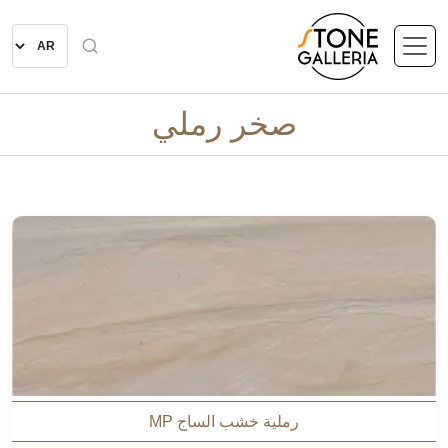
صخر رملي
رملية خشب الساج MP