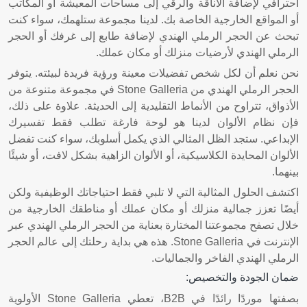
احترافي لإضافة الأناقة والرقي إلى مساحات المعيشة أو المكاتب
أو المواقع الخارجية الخاصة بك. لدينا مجموعة ستلهمك، سواء كنت
تبحث عن الحجر الرملي الهندي لإضافة طابع إلى غرفك أو الحجر
الرملي الهندي لأرضيات منزلك أو مكان عملك.
نحن نعلم أن لكل شخص تفضيلات معينة ورؤية فريدة لبيئته. يتوفر
الحجر الرملي الهندي من Stone Galleria في مجموعة متنوعة من
الأذواق، تتراوح من الأنماط التقليدية إلى الحديثة. علاوة على ذلك،
فإن نظام الألوان لدينا هو لوحة فارغة تطلب فقط تفسيرك
الإبداعي. ستجد الظل المثالي الذي يكمل أسلوبك، سواء كنت تفضل
الألوان المحايدة الكلاسيكية، أو الألوان الزاهية بشكل لافت، أو شيئًا
بينهما.
اكتشف الحلول المثالية التي لا تلبي فقط احتياجاتك الوظيفية ولكن
أيضًا تعزز جمالية منزلك أو مكان عملك أو مناطقك الخارجية من
خلال تصفح مجموعتنا المختارة بعناية من الحجر الرملي الهندي عبر
الإنترنت في Stone Galleria. هذه هي بداية رحلتك إلى عالم الحجر
الرملي الهندي الفاخر والجماليات.
ضمان الجودة والتخصيص:
بصفتها موردًا رائدًا في B2B، تعطي Stone Galleria الأولوية