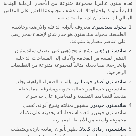
تقدم ستون غاليريا مجموعة متنوعة من الأحجار الرملية الهندية
لتلبية أسلوبك واحتياجاتك. استكشف مجموعتنا للعثور على المقاس
المثالي لك؛ نعتقد أن لدينا ما تبحث عنه!
بيجوليا سندستون
:
معروف بألوانه الدافئة والأرضية وجاذبيته
الطبيعية، بيجوليا سندستون هو خيار شائع لإضفاء سحر ريفي
على عناصر معمارية متنوعة.
ساندستون ذهبي
:
يشع بتوهج ذهبي غني، يضيف ساندستون
الذهبي لمسة من الفخامة والأناقة إلى المساحات الداخلية
والخارجية، مما يجعله مثالياً لمجموعة متنوعة من التطبيقات
الزخرفية.
ساندستون أصفر جيسالمير
:
بألوانه الصفراء الزاهية، يجلب
ساندستون جيسالمير جمالية حيوية ومشرقة، مما يجعله
مناسباً للتصاميم التقليدية والمعاصرة على حد سواء.
ساندستون جودبور
:
مشهور بمتانته وتنوع ألوانه، يُفضل
ساندستون جودبور لتعدد استخداماته وقدرته على تكملة
مجموعة واسعة من الأنماط المعمارية.
ساندستون رمادي كاندلا
:
يظهر بألوان رمادية باردة وتشطيب