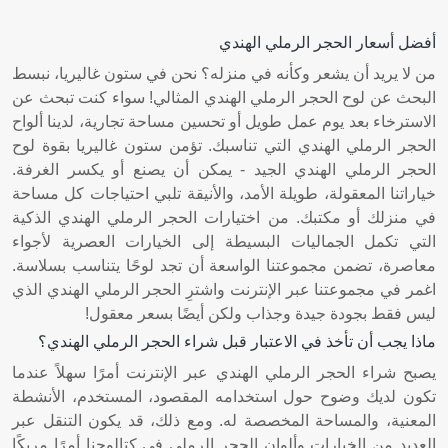
أفضل أسعار الحجر الرملي الهندي
من لا يريد أن يشعر وكأنه في منزله؟ نحن في ستون غاليريا، نبسط
البحث عن لوح الحجر الرملي الهندي المثالي! سواء كنت تبحث عن
الاسترخاء بعد يوم عمل طويل أو تحسين مساحة تجارية، لدينا ألواح
الحجر الرملي الهندي التي تناسبك. تؤمن ستون غاليريا بقوة لوح
الحجر الرملي الهندي الجيد - يمكن أن يصنع أو يكسر الغرفة.
خياراتنا المعقولة، طويلة الأمد، والأنيقة تلبي احتياجات كل مساحة
في منزلك أو مكتبك. من اختيارات الحجر الرملي الهندي الذكية
التي تكمل الجماليات البسيطة إلى الخيارات العصرية لأجواء
معاصرة، تضمن مجموعتنا الواسعة أن تجد لوحًا يتناسب بسلاسة.
اغمر في مجموعتنا عبر الإنترنت واشترِ الحجر الرملي الهندي الذي
ليس فقط بجودة جيدة وجذاب ولكن أيضًا بسعر معقول!
ماذا يجب أن تأخذ في الاعتبار قبل شراء الحجر الرملي الهندي؟
يصبح شراء الحجر الرملي الهندي عبر الإنترنت أمرًا سهلاً عندما
تكون لديك وضوح حول استخدامه المقصود، المستخدم، الأنشطة
المعنية، والمساحة المخصصة له. ومع ذلك، قد يكون التنقل عبر
العديد من الخيارات وألوان الحجر الرملي في كتالوجنا أمرًا مربكًا