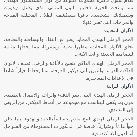
تقدم ستون جاليريا مجموعة متنوعة من ألوان السندستون الهندي،
مما يمنحك الحرية لاختيار اللون المثالي الذي يكمل ديكورك
وتفضيلاتك الشخصية. دعونا نستكشف الظلال المختلفة المتاحة
والمزاجات التي تعبر عنها:
الألوان المحايدة
الحجر الرملي الهندي المحايد: يعبر عن النقاء والبساطة والنظافة،
تخلق الألوان المحايدة مظهراً نظيفاً ومشرقاً، مما يجعلها مثالية
للتصاميم الحديثة والحد الأدنى.
الحجر الرملي الهندي الداكن: ينضح بالأناقة والرقي، تضيف الألوان
الداكنة الدراما والتباين إلى ديكور الغرفة، مما يجعلها خياراً شائعاً
في الإعدادات المعاصرة.
الألوان الترابية
الحجر الرملي الهندي البني: يثير الدفء والراحة والاتصال بالطبيعة.
مرن بما يكفي ليتناسب مع مجموعة من أنماط الديكور، من الريفي
إلى التقليدي.
الحجر الرملي الهندي البيج: يقدم إحساساً بالحياد والهدوء، مما يخلق
جواً هادئاً ومتوازناً، خاصة في الديكورات المستوحاة من السواحل
أو الدول الاسكندنافية.