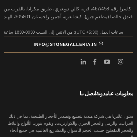
كاسرا رقم 467/458، قرية كالي دونغري، طريق مكرانا، بالقرب من
فندق خالصا (مطعم جين)، كيشانغره، أجمر، راجستان 305801، الهند
ساعات العمل (UTC +5:30): من الاثنين إلى السبت 0930-1830 ساعة
INFO@STONEGALLERIA.IN
معلومات عنا
مدونة
اتصل بنا
ستون غاليريا هي شركة هندية لتصنيع وتصدير الأحجار الطبيعية، بما في ذلك
الجرانيت والرمل والحجر الجيري والكوارتزيت، وتقوم بتوريد الألواح والبلاط
والحجر المقطوع حسب الحجم للأسواق والمشاريع العالمية في جميع أنحاء