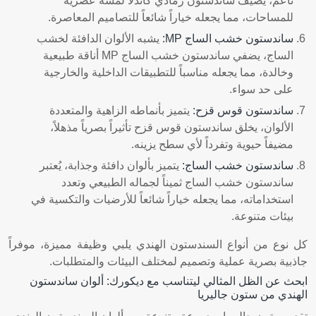
ناعم، يضيف ساندستون رمادي كاندلا لمسة عصرية
للمساحات، مما يجعله خياراً شائعاً للتصاميم المعاصرة.
ساندستون خشب الساج MP
:
يشبه الألوان الدافئة لخشب
الساج، يضفي ساندستون خشب الساج MP أناقة طبيعية
وخالدة، مما يجعله مناسباً للتطبيقات الداخلية والخارجية
على حد سواء.
ساندستون قوس قزح
:
يتميز بأنماطه الزاهية والمتعددة
الألوان، يخلق ساندستون قوس قزح تأثيراً بصرياً مذهلاً،
مضيفاً حيوية وتفرداً لأي سطح يزينه.
ساندستون خشب الساج
:
يتميز بألوان دافئة وجذابة، يُعتبر
ساندستون خشب الساج ثميناً لجماله الطبيعي وتعدد
استخداماته، مما يجعله خياراً شائعاً للأرضيات والتكسية في
بيئات متنوعة.
كل نوع من أنواع السندستون الهندي يلبي وظيفة مميزة، موفراً
جاذبية بصرية عملية وتصميم لمختلف البيئات والمتطلبات.
ابحث عن الظل المثالي ليتناسب مع ديكورك: ألوان ساندستون
الهندي من ستون جاليريا