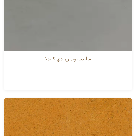
ساندستون رمادي كاندلا