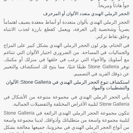
جواً هادئاً ومريحاً.
الحجر الرملي الهندي متعدد الألوان أو المزخرف
الحجر الرملي الهندي بألوان متعددة أو أنماط معقدة يضيف اهتماماً
بصرياً وشخصية إلى الغرفة، ويعمل كقطع بارزة لجذب الانتباه
وخلق نقاط تركيز.
في الختام، يؤثر لون الحجر الرملي الهندي بشكل كبير على المزاج
والجماليات في المساحة. من الضروري اختيار الألوان التي تتناغم
مع أسلوبك والأجواء التي ترغب في خلقها في منزلك أو مكتبك.
توفر Stone Galleria طيفًا غنيًا، مما يتيح لك استكشاف والتعبير
عن ذوقك الفريد في التصميم.
استكشاف تنوع الحجر الرملي الهندي في Stone Galleria: الألوان
والتشطيبات والمواد
يأتي الحجر الرملي الهندي في مجموعة متنوعة من الأشكال في
Stone Galleria لتلبية الأغراض المختلفة والتفضيلات الجمالية.
تتكون مجموعة الحجر الرملي الهندي الرائعة في Stone Galleria
لتلبية مجموعة واسعة من متطلباتك وأذواقك. لدينا مجموعة واسعة
من أنواع الحجر الرملي الهندي في مخزوننا، جميعها معالجة بشكل