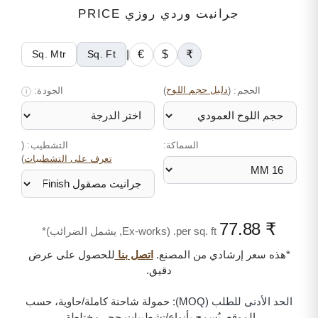
جرانيت وردي روزي PRICE
|
€
$
₹
Sq. Mtr
Sq. Ft
الحجم:
(
دليل حجم اللوح
)
الجودة:
i
السماكة:
التشطيب: (
)
تعرف على التشطيبات
₹ 77.88
per sq. ft. (Ex-works, يشمل الضرائب)*
*هذه سعر إرشادي من المصنع.
اتصل بنا
للحصول على عرض
دقيق.
الحد الأدنى للطلب (MOQ):
حمولة شاحنة كاملة/حاوية، حسب
الموقع. يُسمح بأنواع/تشطيبات حجر مختلطة.