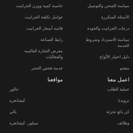
سياسة الشحن والتوصيل
حاسبة كمية ووزن الجرانيت
الأسئلة المتكررة
عوامل تكلفة الجرانيت
درجات الجرانيت والجودة
قائمة أسعار الجرانيت
سياسة الاسترداد وشروط
رابط الصناعة
الخدمة
معرض التجارة العالمية
دليل اختيار الألواح
والفعاليات
معجم
خدمة فحص الحجر
اعمل معنا
مواقعنا
عملية الطلب
جالور
تزويدنا
كيشانغره
كن بائع تجزئة
بالي
وظائف
سيلور، كيشانغره