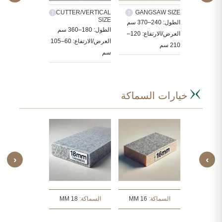
TILES
CUTTER/VERTICAL
GANGSAW SIZE
CUS
SIZE
ة الحجر
الطول: 240–370 سم
30X30, 60X30,
الطول: 180–360 سم
ددة حسب
العرض/الارتفاع: 120–
, 80X80, 90X60
العرض/الارتفاع: 60–105
210 سم
سم
سم
خيارات السماكة
‹
›
:
30 MM
السماكة:
16 MM
السماكة:
18 MM
السماكة:
20 MM