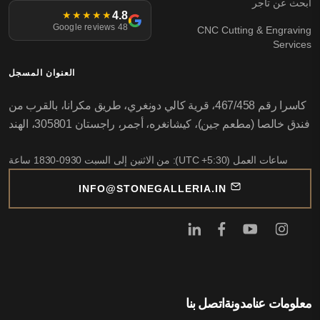
ابحث عن تاجر
4.8
★★★★★
48 Google reviews
CNC Cutting & Engraving
Services
العنوان المسجل
كاسرا رقم 467/458، قرية كالي دونغري، طريق مكرانا، بالقرب من
فندق خالصا (مطعم جين)، كيشانغره، أجمر، راجستان 305801، الهند
ساعات العمل (UTC +5:30): من الاثنين إلى السبت 0930-1830 ساعة
INFO@STONEGALLERIA.IN
معلومات عنا
مدونة
اتصل بنا