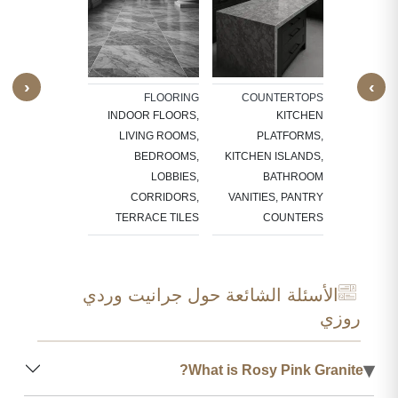
ARCHI
E
WINDO
DOOR
SKIRT
‹
›
CARVED F
ALL CLADDING
FLOORING
COUNTERTOPS
F
ROOM WALLS,
INDOOR FLOORS,
KITCHEN
SU
KITCHEN
LIVING ROOMS,
PLATFORMS,
ACKSPLASHES
BEDROOMS,
KITCHEN ISLANDS,
LOBBIES,
BATHROOM
CORRIDORS,
VANITIES, PANTRY
TERRACE TILES
COUNTERS
الأسئلة الشائعة حول جرانيت وردي
روزي
▾
What is Rosy Pink Granite?