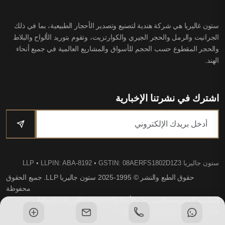
ستون غاليريا هي شركة هندية لتصنيع وتصدير الأحجار الطبيعية، بما في ذلك
الجرانيت والرمل والحجر الجيري والكوارتزيت، وتقوم بتوريد الألواح والبلاط
والحجر المقطوع حسب الحجم للأسواق والمشاريع العالمية في جميع أنحاء
الهند.
اشترك في نشرتنا الإخبارية
ستون جاليريا LLP
• LLPIN: ABA-8192 • GSTIN: 08AERFS1802D1Z3
حقوق الطبع والنشر © 1995-2025 ستون جاليريا LLP. جميع الحقوق
محفوظة
|
|
|
|
|
سياسة الخصوصية
الشروط والأحكام
Disclaimer
خريطة الموقع
Website by Dovio Technologies