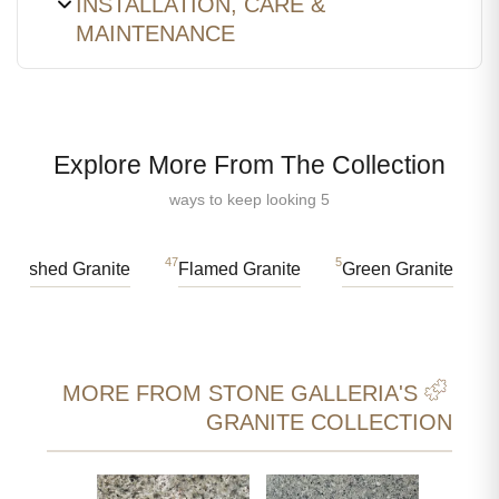
INSTALLATION, CARE &
MAINTENANCE
Explore More From The Collection
5 ways to keep looking
47
5
Polished Granite
Flamed Granite
Green Granite
MORE FROM STONE GALLERIA'S
GRANITE COLLECTION