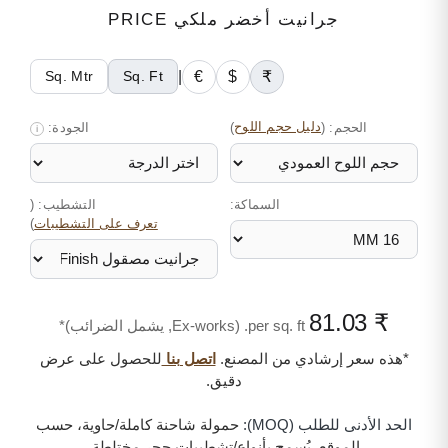
جرانيت أخضر ملكي PRICE
|
€
$
₹
Sq. Mtr
Sq. Ft
الحجم:
(
دليل حجم اللوح
)
الجودة:
i
السماكة:
التشطيب: (
)
تعرف على التشطيبات
₹ 81.03
per sq. ft. (Ex-works, يشمل الضرائب)*
*هذه سعر إرشادي من المصنع.
اتصل بنا
للحصول على عرض
دقيق.
الحد الأدنى للطلب (MOQ):
حمولة شاحنة كاملة/حاوية، حسب
الموقع. يُسمح بأنواع/تشطيبات حجر مختلطة.