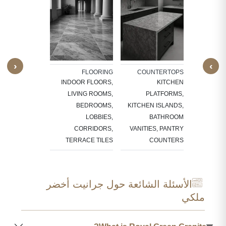
ARCHI
E
WINDO
DOOR
SKIRT
‹
›
CARVED F
ALL CLADDING
FLOORING
COUNTERTOPS
F
RIOR FEATURE
INDOOR FLOORS,
KITCHEN
SU
S, TV PANELS,
LIVING ROOMS,
PLATFORMS,
ROOM WALLS,
BEDROOMS,
KITCHEN ISLANDS,
KITCHEN
LOBBIES,
BATHROOM
ACKSPLASHES
CORRIDORS,
VANITIES, PANTRY
TERRACE TILES
COUNTERS
الأسئلة الشائعة حول جرانيت أخضر
ملكي