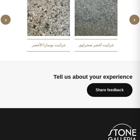
‹
›
 الأخضر
جرانيت أخض
جرانيت أخضر صحراوي
جرانيت نوسارا الأخضر
Tell us about your experience
Share feedback