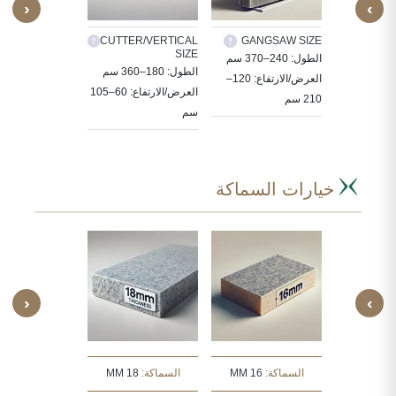
‹
›
TILES
CUTTER/VERTICAL
GANGSAW SIZE
CUS
SIZE
ة الحجر
الطول: 240–370 سم
30X30, 60X30,
الطول: 180–360 سم
ددة حسب
العرض/الارتفاع: 120–
, 80X80, 90X60
العرض/الارتفاع: 60–105
210 سم
سم
سم
خيارات السماكة
‹
›
:
30 MM
السماكة:
16 MM
السماكة:
18 MM
السماكة:
20 MM