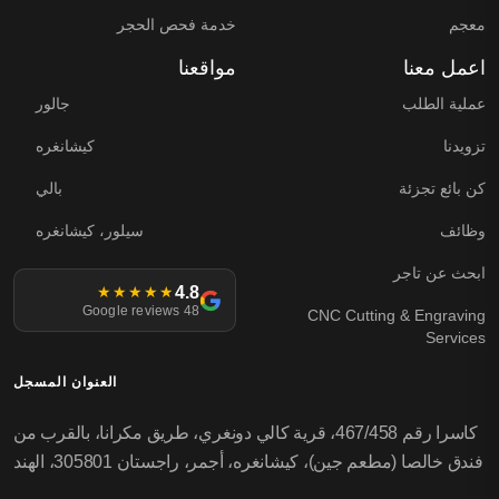
معجم
خدمة فحص الحجر
اعمل معنا
مواقعنا
عملية الطلب
جالور
تزويدنا
كيشانغره
كن بائع تجزئة
بالي
وظائف
سيلور، كيشانغره
ابحث عن تاجر
4.8
★★★★★
48 Google reviews
CNC Cutting & Engraving
Services
العنوان المسجل
كاسرا رقم 467/458، قرية كالي دونغري، طريق مكرانا، بالقرب من
فندق خالصا (مطعم جين)، كيشانغره، أجمر، راجستان 305801، الهند